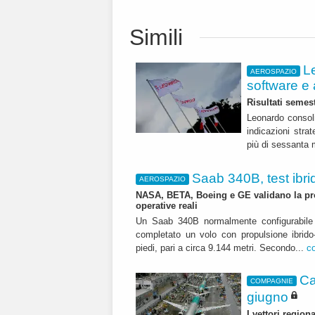
Simili
L
AEROSPAZIO
software e 
Risultati semest
Leonardo consoli
indicazioni str
più di sessanta m
Saab 340B, test ibrid
AEROSPAZIO
NASA, BETA, Boeing e GE validano la pro
operative reali
Un Saab 340B normalmente configurabile 
completato un volo con propulsione ibrido-
piedi, pari a circa 9.144 metri. Secondo...
c
Ca
COMPAGNIE
giugno
I vettori regio