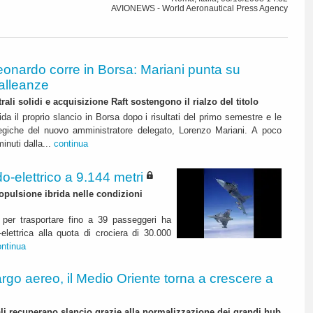
AVIONEWS - World Aeronautical Press Agency
eonardo corre in Borsa: Mariani punta su
alleanze
rali solidi e acquisizione Raft sostengono il rialzo del titolo
da il proprio slancio in Borsa dopo i risultati del primo semestre e le
ategiche del nuovo amministratore delegato, Lorenzo Mariani. A poco
inuti dalla...
continua
o-elettrico a 9.144 metri
pulsione ibrida nelle condizioni
per trasportare fino a 39 passeggeri ha
elettrica alla quota di crociera di 30.000
ontinua
rgo aereo, il Medio Oriente torna a crescere a
nali recuperano slancio grazie alla normalizzazione dei grandi hub