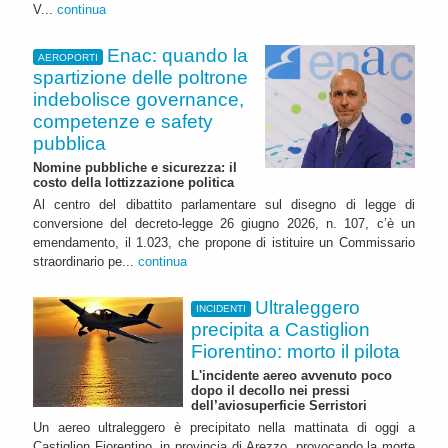
V...
continua
Enac: quando la
AEROPORTI
spartizione delle poltrone
indebolisce governance,
competenze e safety
pubblica
Nomine pubbliche e sicurezza: il
costo della lottizzazione politica
Al centro del dibattito parlamentare sul disegno di legge di
conversione del decreto-legge 26 giugno 2026, n. 107, c’è un
emendamento, il 1.023, che propone di istituire un Commissario
straordinario pe...
continua
Ultraleggero
INCIDENTI
precipita a Castiglion
Fiorentino: morto il pilota
L'incidente aereo avvenuto poco
dopo il decollo nei pressi
dell’aviosuperficie Serristori
Un aereo ultraleggero è precipitato nella mattinata di oggi a
Castiglion Fiorentino, in provincia di Arezzo, provocando la morte