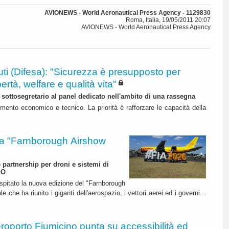
AVIONEWS - World Aeronautical Press Agency - 1129830
Roma, Italia, 19/05/2011 20:07
AVIONEWS - World Aeronautical Press Agency
ti (Difesa): "Sicurezza è presupposto per
bertà, welfare e qualità vita"
l sottosegretario al panel dedicato nell'ambito di una rassegna
mento economico e tecnico. La priorità è rafforzare le capacità della
 "Farnborough Airshow
e partnership per droni e sistemi di
EO
ospitato la nuova edizione del "Farnborough
 che ha riunito i giganti dell'aerospazio, i vettori aerei ed i governi...
roporto Fiumicino punta su accessibilità ed