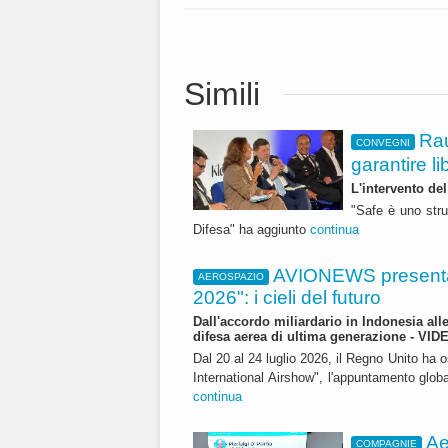
Simili
Rau
CONVEGNI
garantire li
L'intervento de
"Safe è uno stru
Difesa" ha aggiunto
continua
AVIONEWS presenta
AEROSPAZIO
2026": i cieli del futuro
Dall'accordo miliardario in Indonesia all
difesa aerea di ultima generazione - VID
Dal 20 al 24 luglio 2026, il Regno Unito ha 
International Airshow", l'appuntamento globale
continua
Ae
COMPAGNIE