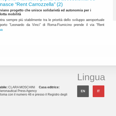
 nasce “Rent Carrozzella” (2)
iano progetto che unisce solidarietà ed autonomia per i
dotta mobilità
ntra sempre più stabilmente tra le priorità dello sviluppo aeroportuale
eroporto “Leonardo da Vinci” di Roma-Fiumicino prende il via “Rent
ua
Lingua
abile:
CLARA MOSCHINI
Casa editrice:
eronautical Press Agency
EN
IT
Roma con il numero 46 e presso il Registro degli