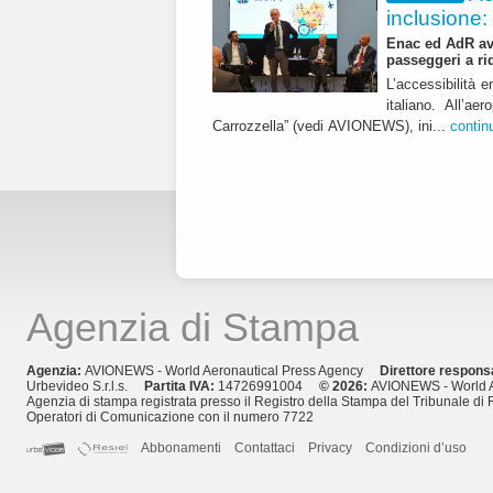
inclusione:
Enac ed AdR avv
passeggeri a ri
L’accessibilità e
italiano. All’a
Carrozzella” (vedi AVIONEWS), ini...
contin
Agenzia di Stampa
Agenzia:
AVIONEWS - World Aeronautical Press Agency
Direttore respons
Urbevideo S.r.l.s.
Partita IVA:
14726991004
© 2026:
AVIONEWS - World A
Agenzia di stampa registrata presso il Registro della Stampa del Tribunale di 
Operatori di Comunicazione con il numero 7722
Abbonamenti
Contattaci
Privacy
Condizioni d’uso