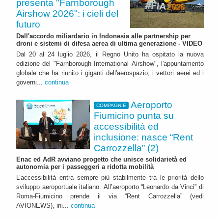
presenta "Farnborough
Airshow 2026": i cieli del
futuro
Dall'accordo miliardario in Indonesia alle partnership per
droni e sistemi di difesa aerea di ultima generazione - VIDEO
Dal 20 al 24 luglio 2026, il Regno Unito ha ospitato la nuova
edizione del "Farnborough International Airshow", l'appuntamento
globale che ha riunito i giganti dell'aerospazio, i vettori aerei ed i
governi...
continua
Aeroporto
COMPAGNIE
Fiumicino punta su
accessibilità ed
inclusione: nasce “Rent
Carrozzella” (2)
Enac ed AdR avviano progetto che unisce solidarietà ed
autonomia per i passeggeri a ridotta mobilità
L’accessibilità entra sempre più stabilmente tra le priorità dello
sviluppo aeroportuale italiano. All’aeroporto “Leonardo da Vinci” di
Roma-Fiumicino prende il via “Rent Carrozzella” (vedi
AVIONEWS), ini...
continua