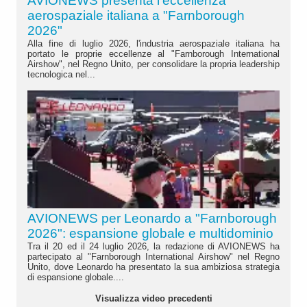
AVIONEWS presenta l'eccellenza
aerospaziale italiana a "Farnborough
2026"
Alla fine di luglio 2026, l'industria aerospaziale italiana ha
portato le proprie eccellenze al "Farnborough International
Airshow", nel Regno Unito, per consolidare la propria leadership
tecnologica nel...
AVIONEWS per Leonardo a "Farnborough
2026": espansione globale e multidominio
Tra il 20 ed il 24 luglio 2026, la redazione di AVIONEWS ha
partecipato al "Farnborough International Airshow" nel Regno
Unito, dove Leonardo ha presentato la sua ambiziosa strategia
di espansione globale....
Visualizza video precedenti