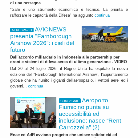
di una rassegna
"Safe è uno strumento economico e tecnico. La priorità è
rafforzare le capacità della Difesa" ha aggiunto
continua
AVIONEWS
AEROSPAZIO
presenta "Farnborough
Airshow 2026": i cieli del
futuro
Dall'accordo miliardario in Indonesia alle partnership per
droni e sistemi di difesa aerea di ultima generazione - VIDEO
Dal 20 al 24 luglio 2026, il Regno Unito ha ospitato la nuova
edizione del "Farnborough International Airshow", l'appuntamento
globale che ha riunito i giganti dell'aerospazio, i vettori aerei ed i
governi...
continua
Aeroporto
COMPAGNIE
Fiumicino punta su
accessibilità ed
inclusione: nasce “Rent
Carrozzella” (2)
Enac ed AdR avviano progetto che unisce solidarietà ed