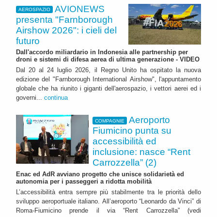
AVIONEWS
AEROSPAZIO
presenta "Farnborough
Airshow 2026": i cieli del
futuro
Dall'accordo miliardario in Indonesia alle partnership per
droni e sistemi di difesa aerea di ultima generazione - VIDEO
Dal 20 al 24 luglio 2026, il Regno Unito ha ospitato la nuova
edizione del "Farnborough International Airshow", l'appuntamento
globale che ha riunito i giganti dell'aerospazio, i vettori aerei ed i
governi...
continua
Aeroporto
COMPAGNIE
Fiumicino punta su
accessibilità ed
inclusione: nasce “Rent
Carrozzella” (2)
Enac ed AdR avviano progetto che unisce solidarietà ed
autonomia per i passeggeri a ridotta mobilità
L’accessibilità entra sempre più stabilmente tra le priorità dello
sviluppo aeroportuale italiano. All’aeroporto “Leonardo da Vinci” di
Roma-Fiumicino prende il via “Rent Carrozzella” (vedi