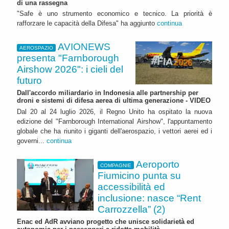
di una rassegna
"Safe è uno strumento economico e tecnico. La priorità è
rafforzare le capacità della Difesa" ha aggiunto
continua
AVIONEWS
AEROSPAZIO
presenta "Farnborough
Airshow 2026": i cieli del
futuro
Dall'accordo miliardario in Indonesia alle partnership per
droni e sistemi di difesa aerea di ultima generazione - VIDEO
Dal 20 al 24 luglio 2026, il Regno Unito ha ospitato la nuova
edizione del "Farnborough International Airshow", l'appuntamento
globale che ha riunito i giganti dell'aerospazio, i vettori aerei ed i
governi...
continua
Aeroporto
COMPAGNIE
Fiumicino punta su
accessibilità ed
inclusione: nasce “Rent
Carrozzella” (2)
Enac ed AdR avviano progetto che unisce solidarietà ed