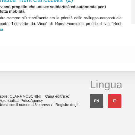
iano progetto che unisce solidarietà ed autonomia per i
dotta mobilità
ntra sempre più stabilmente tra le priorità dello sviluppo aeroportuale
eroporto “Leonardo da Vinci” di Roma-Fiumicino prende il via “Rent
ua
Lingua
abile:
CLARA MOSCHINI
Casa editrice:
eronautical Press Agency
EN
IT
Roma con il numero 46 e presso il Registro degli