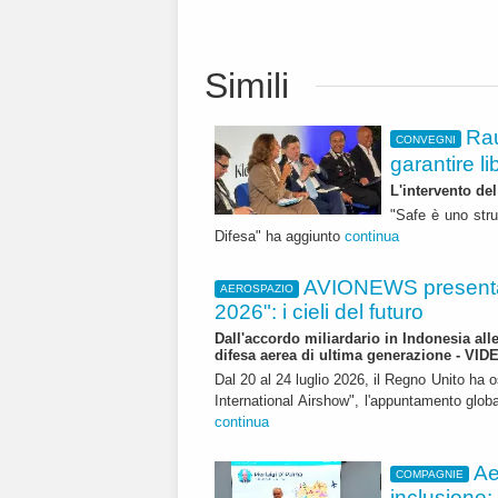
Simili
Rau
CONVEGNI
garantire li
L'intervento de
"Safe è uno stru
Difesa" ha aggiunto
continua
AVIONEWS presenta
AEROSPAZIO
2026": i cieli del futuro
Dall'accordo miliardario in Indonesia all
difesa aerea di ultima generazione - VID
Dal 20 al 24 luglio 2026, il Regno Unito ha 
International Airshow", l'appuntamento globale
continua
Ae
COMPAGNIE
inclusione: