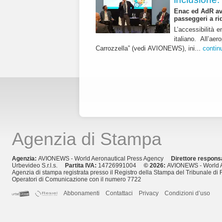
Enac ed AdR avv
passeggeri a ri
L’accessibilità e
italiano. All’a
Carrozzella” (vedi AVIONEWS), ini...
contin
Agenzia di Stampa
Agenzia:
AVIONEWS - World Aeronautical Press Agency
Direttore respons
Urbevideo S.r.l.s.
Partita IVA:
14726991004
© 2026:
AVIONEWS - World A
Agenzia di stampa registrata presso il Registro della Stampa del Tribunale di 
Operatori di Comunicazione con il numero 7722
Abbonamenti
Contattaci
Privacy
Condizioni d’uso