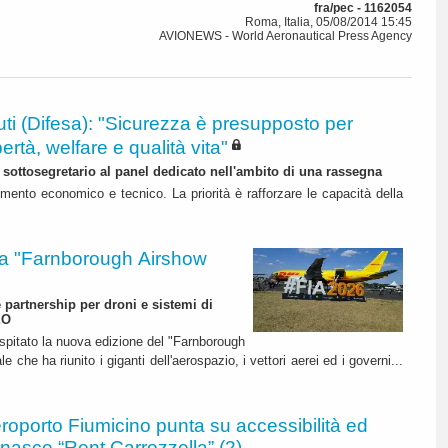
fra/pec - 1162054
Roma, Italia, 05/08/2014 15:45
AVIONEWS - World Aeronautical Press Agency
ti (Difesa): "Sicurezza è presupposto per
bertà, welfare e qualità vita"
l sottosegretario al panel dedicato nell'ambito di una rassegna
mento economico e tecnico. La priorità è rafforzare le capacità della
 "Farnborough Airshow
e partnership per droni e sistemi di
EO
ospitato la nuova edizione del "Farnborough
 che ha riunito i giganti dell'aerospazio, i vettori aerei ed i governi...
roporto Fiumicino punta su accessibilità ed
 nasce “Rent Carrozzella” (2)