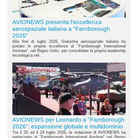
AVIONEWS presenta l'eccellenza
aerospaziale italiana a "Farnborough
2026"
Alla fine di luglio 2026, l'industria aerospaziale italiana ha
portato le proprie eccellenze al "Farnborough International
Airshow", nel Regno Unito, per consolidare la propria leadership
tecnologica nel...
AVIONEWS per Leonardo a "Farnborough
2026": espansione globale e multidominio
Tra il 20 ed il 24 luglio 2026, la redazione di AVIONEWS ha
partecipato al "Farnborough International Airshow" nel Regno