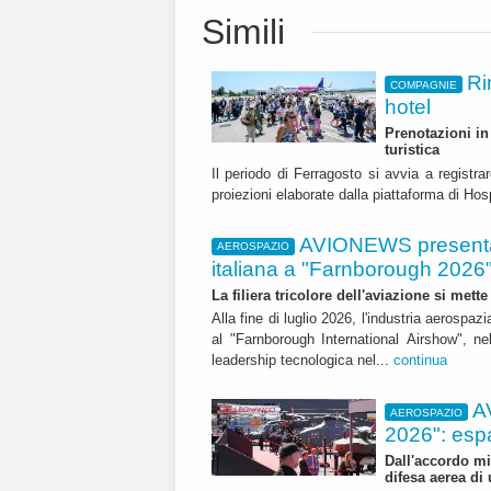
Simili
Ri
COMPAGNIE
hotel
Prenotazioni in 
turistica
Il periodo di Ferragosto si avvia a registr
proiezioni elaborate dalla piattaforma di Ho
AVIONEWS presenta 
AEROSPAZIO
italiana a "Farnborough 2026
La filiera tricolore dell'aviazione si met
Alla fine di luglio 2026, l'industria aerospaz
al "Farnborough International Airshow", ne
leadership tecnologica nel...
continua
A
AEROSPAZIO
2026": esp
Dall'accordo mi
difesa aerea di