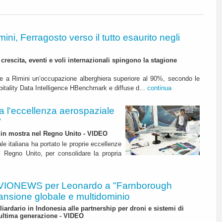
mini, Ferragosto verso il tutto esaurito negli
crescita, eventi e voli internazionali spingono la stagione
are a Rimini un’occupazione alberghiera superiore al 90%, secondo le
spitality Data Intelligence HBenchmark e diffuse d...
continua
l'eccellenza aerospaziale
"
te in mostra nel Regno Unito - VIDEO
iale italiana ha portato le proprie eccellenze
l Regno Unito, per consolidare la propria
VIONEWS per Leonardo a "Farnborough
ansione globale e multidominio
liardario in Indonesia alle partnership per droni e sistemi di
 ultima generazione - VIDEO