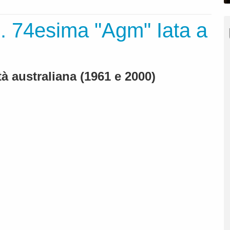
i. 74esima "Agm" Iata a
ttà australiana (1961 e 2000)