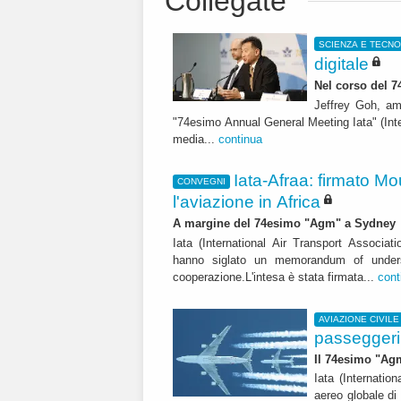
Collegate
SCIENZA E TECN
digitale
Nel corso del 
Jeffrey Goh, amm
"74esimo Annual General Meeting Iata" (Inte
media...
continua
Iata-Afraa: firmato M
CONVEGNI
l'aviazione in Africa
A margine del 74esimo "Agm" a Sydney
Iata (International Air Transport Associati
hanno siglato un memorandum of underst
cooperazione.L'intesa è stata firmata...
cont
AVIAZIONE CIVILE
passeggeri 
Il 74esimo "Agm
Iata (Internation
aereo globale d