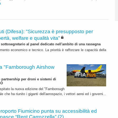
a
ti (Difesa): "Sicurezza è presupposto per
bertà, welfare e qualità vita"
l sottosegretario al panel dedicato nell'ambito di una rassegna
mento economico e tecnico. La priorità è rafforzare le capacità della
 "Farnborough Airshow
e partnership per droni e sistemi di
EO
ospitato la nuova edizione del "Farnborough
 che ha riunito i giganti dell'aerospazio, i vettori aerei ed i governi...
roporto Fiumicino punta su accessibilità ed
 nasce “Rent Carrozzella” (2)