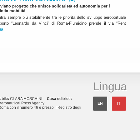
iano progetto che unisce solidarietà ed autonomia per i
dotta mobilità
ntra sempre più stabilmente tra le priorità dello sviluppo aeroportuale
eroporto “Leonardo da Vinci” di Roma-Fiumicino prende il via “Rent
ua
Lingua
abile:
CLARA MOSCHINI
Casa editrice:
eronautical Press Agency
EN
IT
Roma con il numero 46 e presso il Registro degli