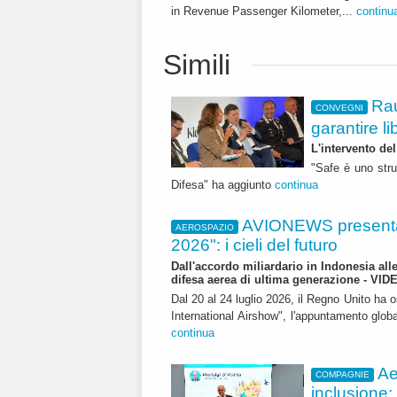
in Revenue Passenger Kilometer,...
continu
Simili
Rau
CONVEGNI
garantire li
L'intervento de
"Safe è uno stru
Difesa" ha aggiunto
continua
AVIONEWS presenta
AEROSPAZIO
2026": i cieli del futuro
Dall'accordo miliardario in Indonesia all
difesa aerea di ultima generazione - VID
Dal 20 al 24 luglio 2026, il Regno Unito ha 
International Airshow", l'appuntamento globale
continua
Ae
COMPAGNIE
inclusione: