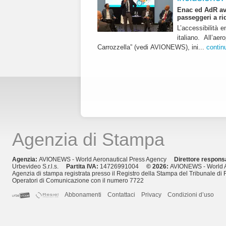
Enac ed AdR avv
passeggeri a ri
L’accessibilità e
italiano. All’a
Carrozzella” (vedi AVIONEWS), ini...
contin
Agenzia di Stampa
Agenzia:
AVIONEWS - World Aeronautical Press Agency
Direttore respons
Urbevideo S.r.l.s.
Partita IVA:
14726991004
© 2026:
AVIONEWS - World A
Agenzia di stampa registrata presso il Registro della Stampa del Tribunale di 
Operatori di Comunicazione con il numero 7722
Abbonamenti
Contattaci
Privacy
Condizioni d’uso