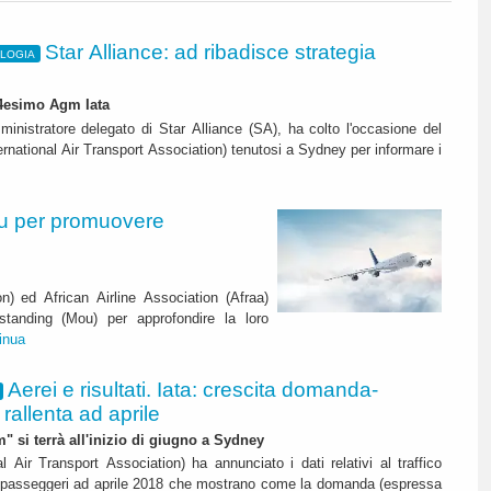
Star Alliance: ad ribadisce strategia
OLOGIA
74esimo Agm Iata
inistratore delegato di Star Alliance (SA), ha colto l'occasione del
rnational Air Transport Association) tenutosi a Sydney per informare i
ou per promuovere
on) ed African Airline Association (Afraa)
anding (Mou) per approfondire la loro
inua
Aerei e risultati. Iata: crescita domanda-
rallenta ad aprile
" si terrà all'inizio di giugno a Sydney
al Air Transport Association) ha annunciato i dati relativi al traffico
i passeggeri ad aprile 2018 che mostrano come la domanda (espressa