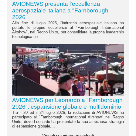
AVIONEWS presenta l'eccellenza
aerospaziale italiana a "Farnborough
2026"
Alla fine di luglio 2026, l'industria aerospaziale italiana ha
portato le proprie eccellenze al "Farnborough International
Airshow", nel Regno Unito, per consolidare la propria leadership
tecnologica nel...
AVIONEWS per Leonardo a "Farnborough
2026": espansione globale e multidominio
Tra il 20 ed il 24 luglio 2026, la redazione di AVIONEWS ha
partecipato al "Farnborough International Airshow" nel Regno
Unito, dove Leonardo ha presentato la sua ambiziosa strategia
di espansione globale....
Visualizza video precedenti