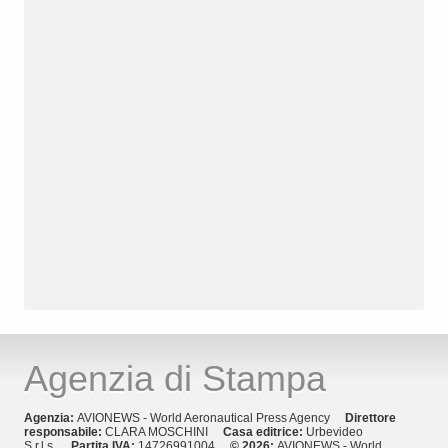
Agenzia di Stampa
Agenzia:
AVIONEWS - World Aeronautical Press Agency
Direttore
responsabile:
CLARA MOSCHINI
Casa editrice:
Urbevideo
S.r.l.s.
Partita IVA:
14726991004
© 2026:
AVIONEWS - World