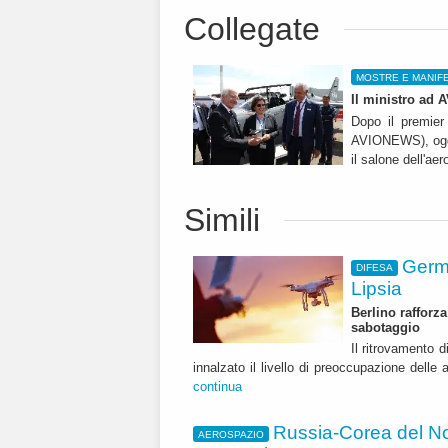
Collegate
MOSTRE E MANIFE
Il ministro ad 
Dopo il premier
AVIONEWS), oggi 
il salone dell'aer
Simili
Germa
DIFESA
Lipsia
Berlino rafforza
sabotaggio
Il ritrovamento 
innalzato il livello di preoccupazione delle 
continua
Russia-Corea del Nor
AEROSPAZIO