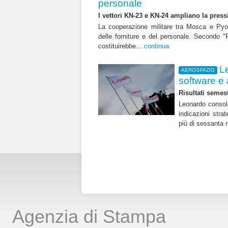
personale
I vettori KN-23 e KN-24 ampliano la press
La cooperazione militare tra Mosca e Pyo
delle forniture e del personale. Secondo "R
costituirebbe...
continua
L
AEROSPAZIO
software e 
Risultati semest
Leonardo consoli
indicazioni str
più di sessanta m
Agenzia di Stampa