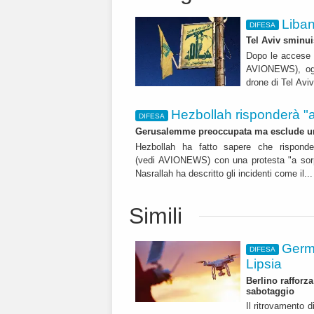
Liban
DIFESA
Tel Aviv sminu
Dopo le accese t
AVIONEWS), ogg
drone di Tel Avi
DIFESA
Gerusalemme preoccupata ma esclude u
Hezbollah ha fatto sapere che risponder
(vedi AVIONEWS) con una protesta "a sorpresa". Il leader libanese S
Nasrallah ha descritto gli incidenti come il..
Simili
Germa
DIFESA
Lipsia
Berlino rafforza
sabotaggio
Il ritrovamento 