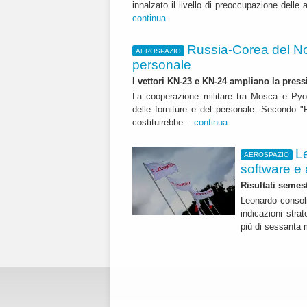
innalzato il livello di preoccupazione delle 
continua
Russia-Corea del Nor
AEROSPAZIO
personale
I vettori KN-23 e KN-24 ampliano la press
La cooperazione militare tra Mosca e Pyo
delle forniture e del personale. Secondo "R
costituirebbe...
continua
L
AEROSPAZIO
software e 
Risultati semest
Leonardo consoli
indicazioni str
più di sessanta m