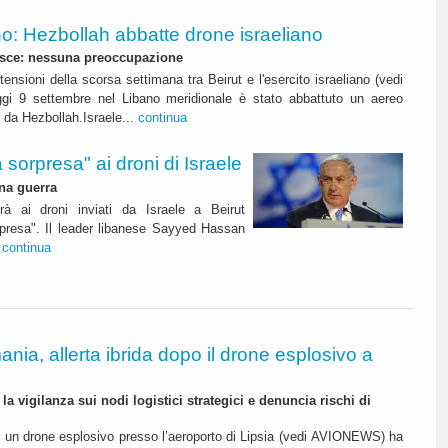
o: Hezbollah abbatte drone israeliano
isce: nessuna preoccupazione
ensioni della scorsa settimana tra Beirut e l'esercito israeliano (vedi
i 9 settembre nel Libano meridionale è stato abbattuto un aereo
v da Hezbollah.Israele...
continua
Hezbollah risponderà "a sorpresa" ai droni di Israele
na guerra
à ai droni inviati da Israele a Beirut
ayyed Hassan
.
continua
nia, allerta ibrida dopo il drone esplosivo a
 la vigilanza sui nodi logistici strategici e denuncia rischi di
di un drone esplosivo presso l’aeroporto di Lipsia (vedi AVIONEWS) ha