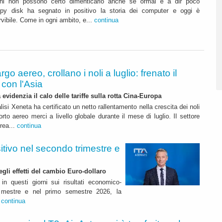
oni non possono certo dimenticarlo anche se ormai è a dir poco
oppy disk ha segnato in positivo la storia dei computer e oggi è
vibile. Come in ogni ambito, e...
continua
rgo aereo, crollano i noli a luglio: frenato il
con l'Asia
 evidenzia il calo delle tariffe sulla rotta Cina-Europa
lisi Xeneta ha certificato un netto rallentamento nella crescita dei noli
orto aereo merci a livello globale durante il mese di luglio. Il settore
erea...
continua
itivo nel secondo trimestre e
degli effetti del cambio Euro-dollaro
in questi giorni sui risultati economico-
rimestre e nel primo semestre 2026, la
.
continua