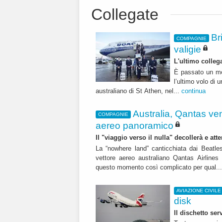
Collegate
Br
COMPAGNIE
valigie
L'ultimo colleg
È passato un me
l’ultimo volo di 
australiano di St Athen, nel...
continua
Australia, Qantas vende
COMPAGNIE
aereo panoramico
Il "viaggio verso il nulla" decollerà e att
La “nowhere land” canticchiata dai Beatles
vettore aereo australiano Qantas Airlines 
questo momento così complicato per qual..
AVIAZIONE CIVILE
disk
Il dischetto se