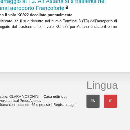
terraggio al T3. Air Astana si è trasferita nel
inal aeroporto Francoforte
 con il volo KC922 decollato puntualmente
lebrato ieri il suo debutto nel nuovo Terminal 3 (T3) dell’aeroporto di
eguito del trasferimento, il volo KC 922 per Astana è stato il primo
Lingua
abile:
CLARA MOSCHINI
Casa editrice:
eronautical Press Agency
EN
IT
Roma con il numero 46 e presso il Registro degli