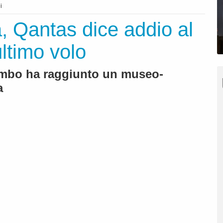
i
a, Qantas dice addio al
ltimo volo
jumbo ha raggiunto un museo-
a