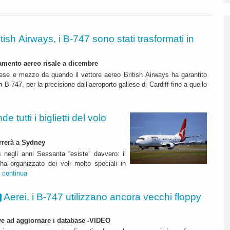
itish Airways, i B-747 sono stati trasformati in
amento aereo risale a dicembre
se e mezzo da quando il vettore aereo British Airways ha garantito
un B-747, per la precisione dall’aeroporto gallese di Cardiff fino a quello
 tutti i biglietti del volo
errerà a Sydney
 negli anni Sessanta “esiste” davvero: il
ha organizzato dei voli molto speciali in
.
continua
Aerei, i B-747 utilizzano ancora vecchi floppy
rve ad aggiornare i database -VIDEO