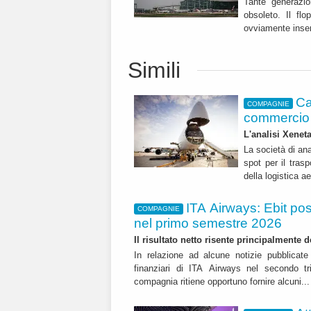
Tante generazi
obsoleto. Il fl
ovviamente inser
Simili
Ca
COMPAGNIE
commercio 
L'analisi Xeneta
La società di ana
spot per il trasp
della logistica a
ITA Airways: Ebit pos
COMPAGNIE
nel primo semestre 2026
Il risultato netto risente principalmente 
In relazione ad alcune notizie pubblicate 
finanziari di ITA Airways nel secondo t
compagnia ritiene opportuno fornire alcuni..