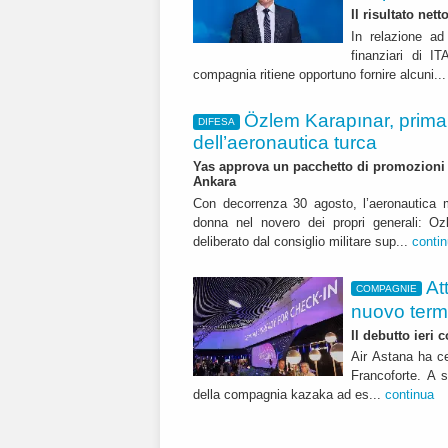
Il risultato net
In relazione ad 
finanziari di 
compagnia ritiene opportuno fornire alcuni..
Özlem Karapınar, prim
DIFESA
dell’aeronautica turca
Yas approva un pacchetto di promozioni ch
Ankara
Con decorrenza 30 agosto, l’aeronautica m
donna nel novero dei propri generali: Oz
deliberato dal consiglio militare sup...
conti
At
COMPAGNIE
nuovo term
Il debutto ieri
Air Astana ha ce
Francoforte. A s
della compagnia kazaka ad es...
continua