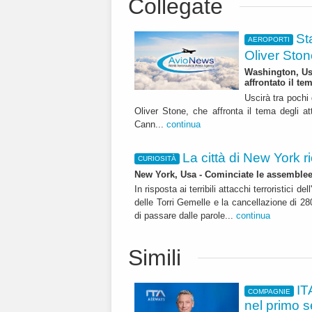
Collegate
St
AEROPORTI
Oliver Ston
Washington, Usa
affrontato il te
Uscirà tra pochi 
Oliver Stone, che affronta il tema degli at
Cann...
continua
La città di New York r
CURIOSITÀ
New York, Usa - Cominciate le assemblee 
In risposta ai terribili attacchi terroristici 
delle Torri Gemelle e la cancellazione di 2
di passare dalle parole...
continua
Simili
IT
COMPAGNIE
nel primo 