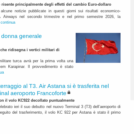
to risente principalmente degli effetti del cambio Euro-dollaro
alcune notizie pubblicate in questi giorni sui risultati economico-
ITA Airways nel secondo trimestre e nel primo semestre 2026, la
.
continua
a donna generale
e ridisegna i vertici militari di
ilitare turca avrà per la prima volta una
lem Karapinar. Il provvedimento è stato
nua
terraggio al T3. Air Astana si è trasferita nel
inal aeroporto Francoforte
 con il volo KC922 decollato puntualmente
lebrato ieri il suo debutto nel nuovo Terminal 3 (T3) dell’aeroporto di
eguito del trasferimento, il volo KC 922 per Astana è stato il primo