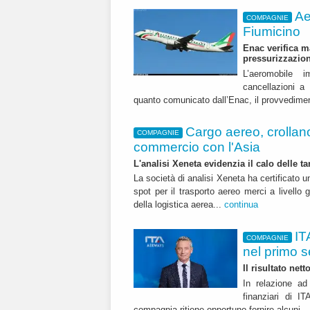
Ae
COMPAGNIE
Fiumicino
Enac verifica m
pressurizzazio
L’aeromobile i
cancellazioni 
quanto comunicato dall’Enac, il provvedime
Cargo aereo, crollano i
COMPAGNIE
commercio con l'Asia
L'analisi Xeneta evidenzia il calo delle ta
La società di analisi Xeneta ha certificato u
spot per il trasporto aereo merci a livello g
della logistica aerea...
continua
IT
COMPAGNIE
nel primo 
Il risultato net
In relazione ad 
finanziari di 
compagnia ritiene opportuno fornire alcuni..