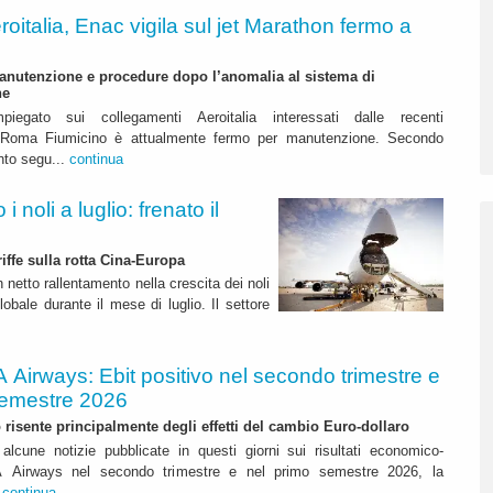
roitalia, Enac vigila sul jet Marathon fermo a
anutenzione e procedure dopo l’anomalia al sistema di
ne
mpiegato sui collegamenti Aeroitalia interessati dalle recenti
a Roma Fiumicino è attualmente fermo per manutenzione. Secondo
nto segu...
continua
 noli a luglio: frenato il
riffe sulla rotta Cina-Europa
n netto rallentamento nella crescita dei noli
lobale durante il mese di luglio. Il settore
A Airways: Ebit positivo nel secondo trimestre e
semestre 2026
to risente principalmente degli effetti del cambio Euro-dollaro
alcune notizie pubblicate in questi giorni sui risultati economico-
ITA Airways nel secondo trimestre e nel primo semestre 2026, la
.
continua