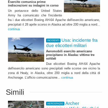
Esercito comunica prime
indiscrezioni su indagini in corso
Un portavoce dello United States
Army ha comunicato che l'incidente
fra i due elicotteri Boeing AH-64 Apache dell'esercito americano,
precipitati il 28 aprile scorso in Alaska ad oltre 200 miglia a nord...
continua
Usa: incidente fra
INCIDENTI
due elicotteri militari
Aeromobili esercito americano
precipitano in Alaska: vittime tre
soldati
Due elicotteri Boeing AH-64 Apache
dell'esercito americano sono precipitati nelle scorse ore vicino la
zona di Healy, in Alaska, oltre 200 miglia a nord della città di
Anchorage. L'ufficio comunicazione...
continua
Simili
Archer
AEROSPAZIO