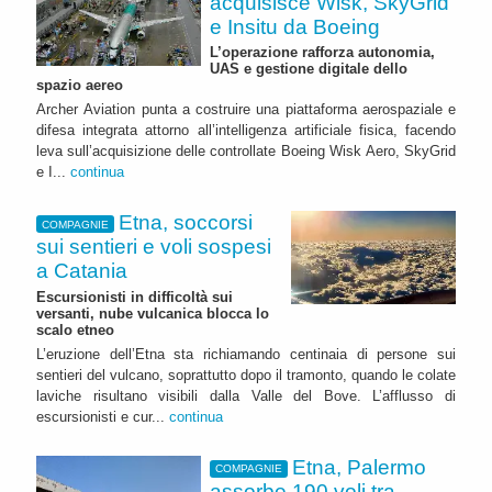
acquisisce Wisk, SkyGrid
e Insitu da Boeing
L’operazione rafforza autonomia,
UAS e gestione digitale dello
spazio aereo
Archer Aviation punta a costruire una piattaforma aerospaziale e
difesa integrata attorno all’intelligenza artificiale fisica, facendo
leva sull’acquisizione delle controllate Boeing Wisk Aero, SkyGrid
e I...
continua
Etna, soccorsi
COMPAGNIE
sui sentieri e voli sospesi
a Catania
Escursionisti in difficoltà sui
versanti, nube vulcanica blocca lo
scalo etneo
L’eruzione dell’Etna sta richiamando centinaia di persone sui
sentieri del vulcano, soprattutto dopo il tramonto, quando le colate
laviche risultano visibili dalla Valle del Bove. L’afflusso di
escursionisti e cur...
continua
Etna, Palermo
COMPAGNIE
assorbe 190 voli tra