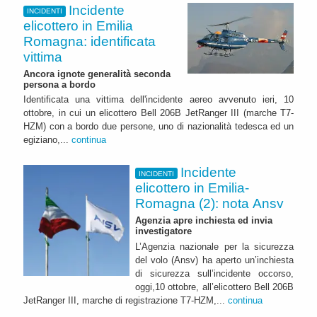
Incidente
INCIDENTI
elicottero in Emilia
Romagna: identificata
vittima
Ancora ignote generalità seconda
persona a bordo
Identificata una vittima dell'incidente aereo avvenuto ieri, 10
ottobre, in cui un elicottero Bell 206B JetRanger III (marche T7-
HZM) con a bordo due persone, uno di nazionalità tedesca ed un
egiziano,...
continua
Incidente
INCIDENTI
elicottero in Emilia-
Romagna (2): nota Ansv
Agenzia apre inchiesta ed invia
investigatore
L’Agenzia nazionale per la sicurezza
del volo (Ansv) ha aperto un’inchiesta
di sicurezza sull’incidente occorso,
oggi,10 ottobre, all’elicottero Bell 206B
JetRanger III, marche di registrazione T7-HZM,...
continua