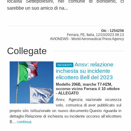
località Settepolesini, nel comune di Bondeno, ci
sarebbe un suo amico di na...
Gic - 1254256
Ferrara, FE, Italia, 12/10/2023 08:13
AVIONEWS - World Aeronautical Press Agency
Collegate
Ansv: relazione
INCIDENTI
inchiesta su incidente
elicottero Bell del 2023
Modello 206B, marche T7-HZM,
occorso vicino Ferrara il 10 ottobre
- ALLEGATO
Ansv, Agenzia nazionale sicurezza
volo, comunica di aver pubblicato sul
proprio sito istituzionale un nuovo documento.Questo riguarda in
dettaglio:Relazione di inchiesta su incidente occorso all’elicottero
B...
continua