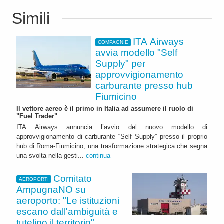
Simili
ITA Airways
COMPAGNIE
avvia modello "Self
Supply" per
approvvigionamento
carburante presso hub
Fiumicino
Il vettore aereo è il primo in Italia ad assumere il ruolo di
"Fuel Trader"
ITA Airways annuncia l’avvio del nuovo modello di
approvvigionamento di carburante “Self Supply” presso il proprio
hub di Roma-Fiumicino, una trasformazione strategica che segna
una svolta nella gesti...
continua
Comitato
AEROPORTI
AmpugnaNO su
aeroporto: "Le istituzioni
escano dall'ambiguità e
tutelino il territorio"