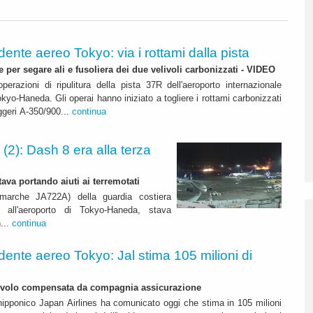
dente aereo Tokyo: via i rottami dalla pista
 per segare ali e fusoliera dei due velivoli carbonizzati - VIDEO
perazioni di ripulitura della pista 37R dell'aeroporto internazionale
kyo-Haneda. Gli operai hanno iniziato a togliere i rottami carbonizzati
ggeri A-350/900...
continua
(2): Dash 8 era alla terza
ava portando aiuti ai terremotati
marche JA722A) della guardia costiera
eo all'aeroporto di Tokyo-Haneda, stava
n...
continua
idente aereo Tokyo: Jal stima 105 milioni di
livolo compensata da compagnia assicurazione
 nipponico Japan Airlines ha comunicato oggi che stima in 105 milioni