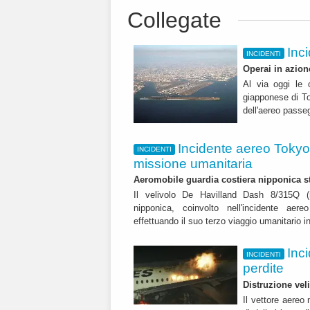
Collegate
Inci
INCIDENTI
Operai in azione
Al via oggi le o
giapponese di To
dell'aereo passe
Incidente aereo Tokyo 
INCIDENTI
missione umanitaria
Aeromobile guardia costiera nipponica st
Il velivolo De Havilland Dash 8/315Q (
nipponica, coinvolto nell'incidente aer
effettuando il suo terzo viaggio umanitario i
Inc
INCIDENTI
perdite
Distruzione ve
Il vettore aereo