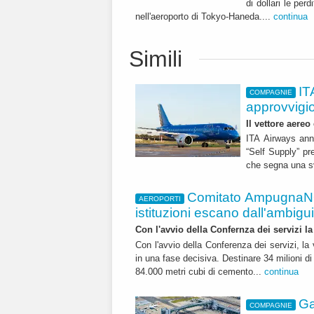
di dollari le per
nell'aeroporto di Tokyo-Haneda....
continua
Simili
IT
COMPAGNIE
approvvigi
Il vettore aereo
ITA Airways ann
“Self Supply” pr
che segna una sv
Comitato AmpugnaNO
AEROPORTI
istituzioni escano dall'ambiguità
Con l'avvio della Confernza dei servizi la
Con l'avvio della Conferenza dei servizi, l
in una fase decisiva. Destinare 34 milioni di
84.000 metri cubi di cemento...
continua
Ga
COMPAGNIE