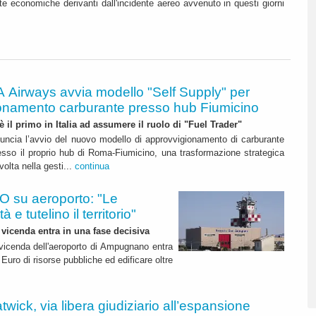
dite economiche derivanti dall'incidente aereo avvenuto in questi giorni
A Airways avvia modello "Self Supply" per
onamento carburante presso hub Fiumicino
 è il primo in Italia ad assumere il ruolo di "Fuel Trader"
uncia l’avvio del nuovo modello di approvvigionamento di carburante
esso il proprio hub di Roma-Fiumicino, una trasformazione strategica
olta nella gesti...
continua
 su aeroporto: "Le
 e tutelino il territorio"
 vicenda entra in una fase decisiva
a vicenda dell'aeroporto di Ampugnano entra
 Euro di risorse pubbliche ed edificare oltre
twick, via libera giudiziario all’espansione