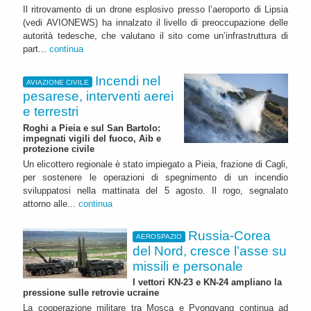
Il ritrovamento di un drone esplosivo presso l’aeroporto di Lipsia
(vedi AVIONEWS) ha innalzato il livello di preoccupazione delle
autorità tedesche, che valutano il sito come un’infrastruttura di
part...
continua
Incendi nel
AVIAZIONE CIVILE
pesarese, interventi aerei
e terrestri
Roghi a Pieia e sul San Bartolo:
impegnati vigili del fuoco, Aib e
protezione civile
Un elicottero regionale è stato impiegato a Pieia, frazione di Cagli,
per sostenere le operazioni di spegnimento di un incendio
sviluppatosi nella mattinata del 5 agosto. Il rogo, segnalato
attorno alle...
continua
Russia-Corea
AEROSPAZIO
del Nord, cresce l’asse su
missili e personale
I vettori KN-23 e KN-24 ampliano la
pressione sulle retrovie ucraine
La cooperazione militare tra Mosca e Pyongyang continua ad