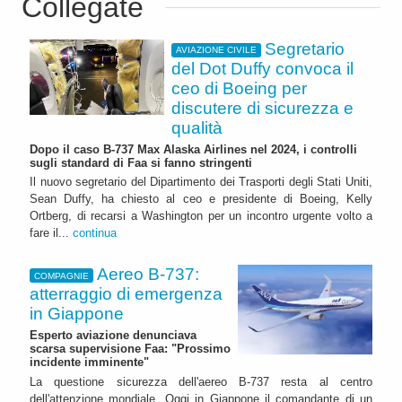
Collegate
Segretario
AVIAZIONE CIVILE
del Dot Duffy convoca il
ceo di Boeing per
discutere di sicurezza e
qualità
Dopo il caso B-737 Max Alaska Airlines nel 2024, i controlli
sugli standard di Faa si fanno stringenti
Il nuovo segretario del Dipartimento dei Trasporti degli Stati Uniti,
Sean Duffy, ha chiesto al ceo e presidente di Boeing, Kelly
Ortberg, di recarsi a Washington per un incontro urgente volto a
fare il...
continua
Aereo B-737:
COMPAGNIE
atterraggio di emergenza
in Giappone
Esperto aviazione denunciava
scarsa supervisione Faa: "Prossimo
incidente imminente"
La questione sicurezza dell'aereo B-737 resta al centro
dell'attenzione mondiale. Oggi in Giappone il comandante di un