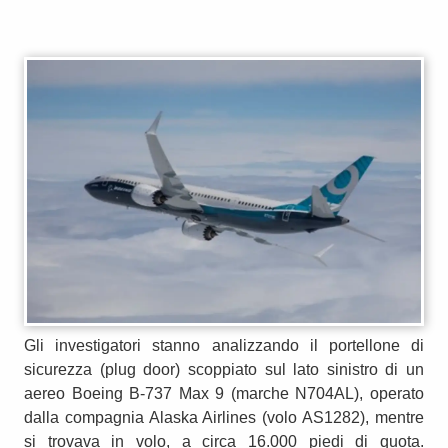
Gli investigatori stanno analizzando il portellone di
sicurezza (plug door) scoppiato sul lato sinistro di un
aereo Boeing B-737 Max 9 (marche N704AL), operato
dalla compagnia Alaska Airlines (volo AS1282), mentre
si trovava in volo, a circa 16.000 piedi di quota.