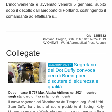
L'inconveniente è avvenuto venerdì 5 gennaio, subito
dopo il decollo dall'aeroporto di Portland, costringendo il
comandante ad effettuare u...
Gic - 1255832
Portland, Oregon, Stati Uniti, 10/01/2024 11:19
AVIONEWS - World Aeronautical Press Agency
Collegate
Segretario
AVIAZIONE CIVILE
del Dot Duffy convoca il
ceo di Boeing per
discutere di sicurezza e
qualità
Dopo il caso B-737 Max Alaska Airlines nel 2024, i controlli
sugli standard di Faa si fanno stringenti
Il nuovo segretario del Dipartimento dei Trasporti degli Stati Uniti,
Sean Duffy, ha chiesto al ceo e presidente di Boeing, Kelly
Ortberg, di recarsi a Washington per un incontro urgente volto a