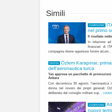
Simili
IT
COMPAGNIE
nel primo 
Il risultato net
In relazione ad 
finanziari di 
compagnia ritiene opportuno fornire alcuni..
Özlem Karapınar, prim
DIFESA
dell’aeronautica turca
Yas approva un pacchetto di promozioni ch
Ankara
Con decorrenza 30 agosto, l’aeronautica m
donna nel novero dei propri generali: Oz
deliberato dal consiglio militare sup...
conti
At
COMPAGNIE
nuovo term