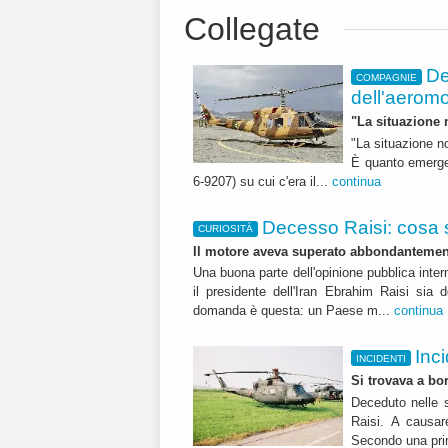
Collegate
De
COMPAGNIE
dell'aeromo
"La situazione n
"La situazione no
È quanto emerge d
6-9207) su cui c'era il...
continua
Decesso Raisi: cosa s
CURIOSITÀ
Il motore aveva superato abbondantement
Una buona parte dell'opinione pubblica inte
il presidente dell'Iran Ebrahim Raisi sia 
domanda è questa: un Paese m...
continua
Inc
INCIDENTI
Si trovava a bor
Deceduto nelle s
Raisi. A causar
Secondo una prim