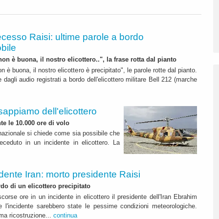
cesso Raisi: ultime parole a bordo
bile
on è buona, il nostro elicottero..", la frase rotta dal pianto
n è buona, il nostro elicottero è precipitato", le parole rotte dal pianto.
agli audio registrati a bordo dell'elicottero militare Bell 212 (marche
appiamo dell'elicottero
e le 10.000 ore di volo
rnazionale si chiede come sia possibile che
deceduto in un incidente in elicottero. La
idente Iran: morto presidente Raisi
do di un elicottero precipitato
corse ore in un incidente in elicottero il presidente dell'Iran Ebrahim
e l'incidente sarebbero state le pessime condizioni meteorologiche.
a ricostruzione...
continua