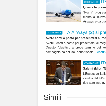
IT
COMPAGNIE
Queste le presu
"Pochi" progres
merito al nuovo 
Airways e da que
ITA Airways (2) si pr
COMPAGNIE
Avere conti a posto per presentarsi al m
Avere i conti a posto per presentarsi al me
Questo l'obiettivo a breve termine del v
compagnia ha chiuso l'anno fiscale...
contin
IT
COMPAGNIE
Salvini (Mit): "
L'Esecutivo itali
vendita del 41% 
due aerolinee av
Simili