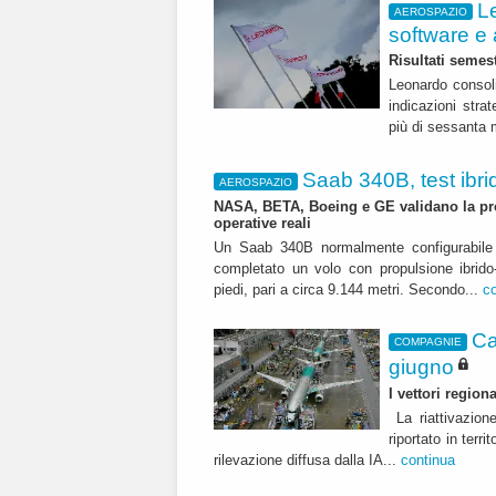
L
AEROSPAZIO
software e 
Risultati semest
Leonardo consoli
indicazioni str
più di sessanta m
Saab 340B, test ibrid
AEROSPAZIO
NASA, BETA, Boeing e GE validano la pro
operative reali
Un Saab 340B normalmente configurabile 
completato un volo con propulsione ibrido-
piedi, pari a circa 9.144 metri. Secondo...
c
Ca
COMPAGNIE
giugno
I vettori regio
La riattivazion
riportato in terr
rilevazione diffusa dalla IA...
continua