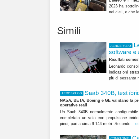
L'aereo è il mez
2023 ha sottolin
nei cieli, e che l
Simili
L
AEROSPAZIO
software e 
Risultati semest
Leonardo consoli
indicazioni str
più di sessanta m
Saab 340B, test ibrid
AEROSPAZIO
NASA, BETA, Boeing e GE validano la pro
operative reali
Un Saab 340B normalmente configurabile 
completato un volo con propulsione ibrido-
piedi, pari a circa 9.144 metri. Secondo...
c
Ca
COMPAGNIE