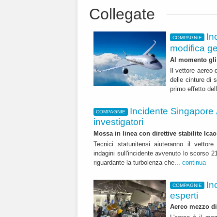
Collegate
In
COMPAGNIE
modifica ge
Al momento gli 
Il vettore aereo 
delle cinture di 
primo effetto del
Incidente Singapore A
COMPAGNIE
investigatori
Mossa in linea con direttive stabilite Icao 
Tecnici statunitensi aiuteranno il vettor
indagini sull'incidente avvenuto lo scorso 2
riguardante la turbolenza che...
continua
In
COMPAGNIE
esperti
Aereo mezzo di 