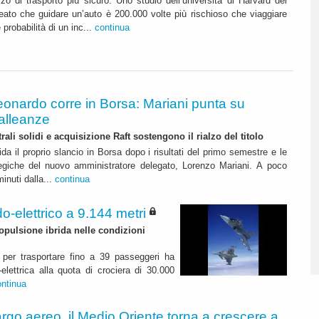
zo di trasporto più sicuro. Uno studio dell’università di Harvard del
eato che guidare un’auto è 200.000 volte più rischioso che viaggiare
e probabilità di un inc...
continua
eonardo corre in Borsa: Mariani punta su
alleanze
rali solidi e acquisizione Raft sostengono il rialzo del titolo
da il proprio slancio in Borsa dopo i risultati del primo semestre e le
ategiche del nuovo amministratore delegato, Lorenzo Mariani. A poco
inuti dalla...
continua
o-elettrico a 9.144 metri
pulsione ibrida nelle condizioni
per trasportare fino a 39 passeggeri ha
elettrica alla quota di crociera di 30.000
ontinua
rgo aereo, il Medio Oriente torna a crescere a