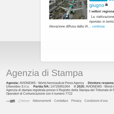
giugno
I vettori regio
La riattivazion
riportato in terr
rilevazione diffusa dalla IA...
continua
Agenzia di Stampa
Agenzia:
AVIONEWS - World Aeronautical Press Agency
Direttore respons
Urbevideo S.r.l.s.
Partita IVA:
14726991004
© 2026:
AVIONEWS - World A
Agenzia di stampa registrata presso il Registro della Stampa del Tribunale di 
Operatori di Comunicazione con il numero 7722
Abbonamenti
Contattaci
Privacy
Condizioni d’uso