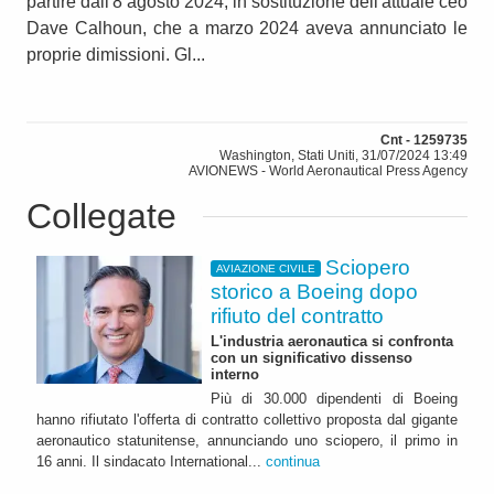
partire dall'8 agosto 2024, in sostituzione dell'attuale ceo
Dave Calhoun, che a marzo 2024 aveva annunciato le
proprie dimissioni. Gl...
Cnt - 1259735
Washington, Stati Uniti, 31/07/2024 13:49
AVIONEWS - World Aeronautical Press Agency
Collegate
Sciopero
AVIAZIONE CIVILE
storico a Boeing dopo
rifiuto del contratto
L'industria aeronautica si confronta
con un significativo dissenso
interno
Più di 30.000 dipendenti di Boeing
hanno rifiutato l'offerta di contratto collettivo proposta dal gigante
aeronautico statunitense, annunciando uno sciopero, il primo in
16 anni. Il sindacato International...
continua