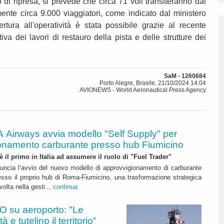
 di ripresa, si prevede che circa 71 voli transiteranno dal
ente circa 9.000 viaggiatori, come indicato dal ministero
ertura all'operatività è stata possibile grazie al recente
va dei lavori di restauro della pista e delle strutture dei
SaM - 1260684
Porto Alegre, Brasile, 21/10/2024 14:04
AVIONEWS - World Aeronautical Press Agency
A Airways avvia modello "Self Supply" per
onamento carburante presso hub Fiumicino
 è il primo in Italia ad assumere il ruolo di "Fuel Trader"
uncia l’avvio del nuovo modello di approvvigionamento di carburante
esso il proprio hub di Roma-Fiumicino, una trasformazione strategica
olta nella gesti...
continua
 su aeroporto: "Le
 e tutelino il territorio"