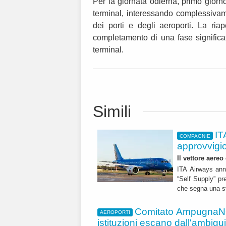
Per la giornata odierna, primo giorno
terminal, interessando complessivam
dei porti e degli aeroporti. La riap
completamento di una fase significati
terminal.
Simili
IT
COMPAGNIE
approvvigi
Il vettore aereo
ITA Airways ann
“Self Supply” pr
che segna una sv
Comitato AmpugnaNO
AEROPORTI
istituzioni escano dall'ambiguità