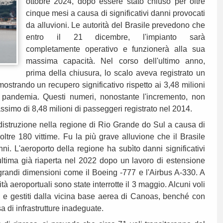
ottobre 2024, dopo essere stato chiuso per oltre
cinque mesi a causa di significativi danni provocati
da alluvioni. Le autorità del Brasile prevedono che
entro il 21 dicembre, l'impianto sarà
completamente operativo e funzionerà alla sua
massima capacità. Nel corso dell'ultimo anno,
prima della chiusura, lo scalo aveva registrato un
 mostrando un recupero significativo rispetto ai 3,48 milioni
a pandemia. Questi numeri, nonostante l'incremento, non
simo di 8,48 milioni di passeggeri registrato nel 2014.
 distruzione nella regione di Rio Grande do Sul a causa di
ltre 180 vittime. Fu la più grave alluvione che il Brasile
ni. L'aeroporto della regione ha subìto danni significativi
'ultima già riaperta nel 2022 dopo un lavoro di estensione
 grandi dimensioni come il Boeing -777 e l'Airbus A-330. A
vità aeroportuali sono state interrotte il 3 maggio. Alcuni voli
 e gestiti dalla vicina base aerea di Canoas, benché con
a di infrastrutture inadeguate.