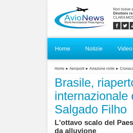
Non riceve 
Direttore r
CLARA MOS
Home
Notizie
Video
Home
►
Aeroporti
►
Aviazione civile
►
Cronac
Brasile, riapert
internazionale 
Salgado Filho
L'ottavo scalo del Paes
da alluvione