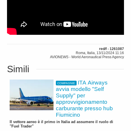
red/f - 1261087
Roma, Italia, 13/11/2024 11:16
AVIONEWS - World Aeronautical Press Agency
Simili
ITA Airways
COMPAGNIE
avvia modello "Self
Supply" per
approvvigionamento
carburante presso hub
Fiumicino
Il vettore aereo è il primo in Italia ad assumere il ruolo di
"Fuel Trader"