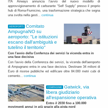
ITA Airways annuncia l’avvio del nuovo modello di
approvvigionamento di carburante “Self Supply” presso il proprio
hub di Roma-Fiumicino, una trasformazione strategica che segna
una svolta nella gesti...
continua
Comitato
AEROPORTI
AmpugnaNO su
aeroporto: "Le istituzioni
escano dall'ambiguità e
tutelino il territorio"
Con l'avvio della Confernza dei servizi la vicenda entra in
una fase decisiva
Con l'avvio della Conferenza dei servizi, la vicenda dell'aeroporto
di Ampugnano entra in una fase decisiva. Destinare 34 milioni di
Euro di risorse pubbliche ed edificare oltre 84.000 metri cubi di
cemento...
continua
Gatwick, via
COMPAGNIE
libera giudiziario
all’espansione operativa
Entro il 2030 fino a 100.000
movimenti annui in più grazie alla pista nord