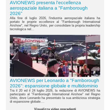
AVIONEWS presenta l'eccellenza
aerospaziale italiana a "Farnborough
2026"
Alla fine di luglio 2026, l'industria aerospaziale italiana ha
portato le proprie eccellenze al "Farnborough International
Airshow", nel Regno Unito, per consolidare la propria leadership
tecnologica nel...
AVIONEWS per Leonardo a "Farnborough
2026": espansione globale e multidominio
Tra il 20 ed il 24 luglio 2026, la redazione di AVIONEWS ha
partecipato al "Farnborough International Airshow" nel Regno
Unito, dove Leonardo ha presentato la sua ambiziosa strategia
di espansione globale....
Visualizza video precedenti