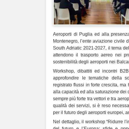
Aeroporti di Puglia ed alla presenz
Montenegro, l’ente aviazione civile d
South Adriatic 2021-2027, il tema del
attendono il trasporto aereo nei pr
sostenibilità degli aeroporti nei Balca
Workshop, dibattiti ed incontri B
approfondire le tematiche della s
registrato flussi in forte crescita, m
alla capacità ed alla saturazione dei c
sempre più forte tra vettori e tra aero
qualità dei servizi, si è reso necessa
per il futuro degli aeroporti europei, 
Nel dettaglio, il workshop “Ridurre l'
del futuro e l’Europa: sfide e oppo