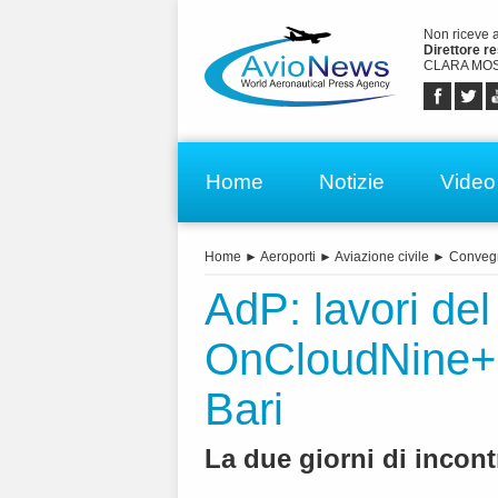
Non riceve 
Direttore r
CLARA MOS
Home
Notizie
Video
Home
►
Aeroporti
►
Aviazione civile
►
Conveg
AdP: lavori del
OnCloudNine+ o
Bari
La due giorni di incont