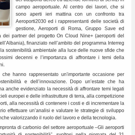
campo aeroportuale. Al centro dei lavori, che si
sono aperti ieri mattina con un confronto tra
Aeroporti2030 ed i rappresentanti delle società di
gestione, Aeroporti di Roma, Gruppo Save ed
a dei partner del progetto On Cloud Nine+ (aeroporti del
ell’Albania), finanziato nell’ambito del programma Interreg
la sostenibilità ambientale alla luce delle nuove sfide che
ossimi decenni e l’importanza di affrontare i temi della
ni.
2B che hanno rappresentato un'importante occasione per
ostenibilità e dell’innovazione. Dopo un’estate che ha
a ha anche evidenziato la necessità di affrontare temi legati
ieli europei e delle infrastrutture di terra, alla competizione
porti, alla necessità di contenere i costi e di incrementare la
rio effettuare un’analisi e valutare le strategie di sviluppo
anche valorizzando il ruolo del lavoro e della tecnologia.
impronta di carbonio del settore aeroportuale –Gli aeroporti
rtunità di sostenibilità", svoltosi nella giornata del 21