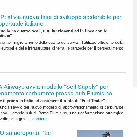
P: al via nuova fase di sviluppo sostenibile per
oportuale italiano
glia ha quattro scali, tutti funzionanti ed in linea con le
etiche”
no nel miglioramento della qualità dei servizi, l’utilizzo efficiente della
 europei e delle infrastrutture di terra, le strategie per il perseguimento
A Airways avvia modello "Self Supply" per
onamento carburante presso hub Fiumicino
 è il primo in Italia ad assumere il ruolo di "Fuel Trader"
uncia l’avvio del nuovo modello di approvvigionamento di carburante
esso il proprio hub di Roma-Fiumicino, una trasformazione strategica
olta nella gesti...
continua
 su aeroporto: "Le