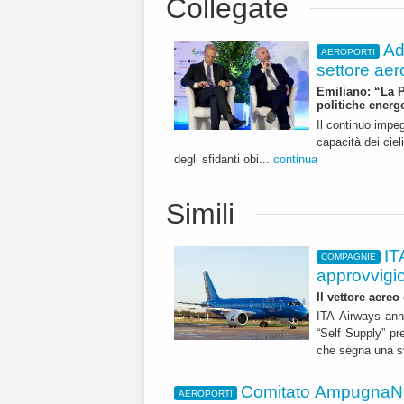
Collegate
Ad
AEROPORTI
settore aer
Emiliano: “La Pu
politiche energ
Il continuo impeg
capacità dei cieli
degli sfidanti obi...
continua
Simili
IT
COMPAGNIE
approvvigi
Il vettore aereo
ITA Airways ann
“Self Supply” pr
che segna una sv
Comitato AmpugnaNO
AEROPORTI