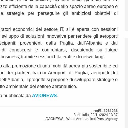
lizzo efficiente della capacità dello spazio aereo europeo e
lle strategie per perseguire gli ambiziosi obiettivi di
eratori economici del settore IT, si è aperta con sessioni
o sviluppo di soluzioni innovative per rendere gli aeroporti
tecipanti, provenienti dalla Puglia, dall’Albania e dal
i conoscersi e confrontarsi, discutendo su future
business, tramite sessioni bilaterali e di networking.
o alla promozione di una mobilità aerea più sostenibile ed
ne dei partner, tra cui Aeroporti di Puglia, aeroporti del
ell’Albania, il progetto si propone di sviluppare strategie e
atto ambientale del settore aeronautico.
zia pubblicata da
AVIONEWS
.
red/f - 1261236
Bari, Italia, 22/11/2024 13:37
AVIONEWS - World Aeronautical Press Agency