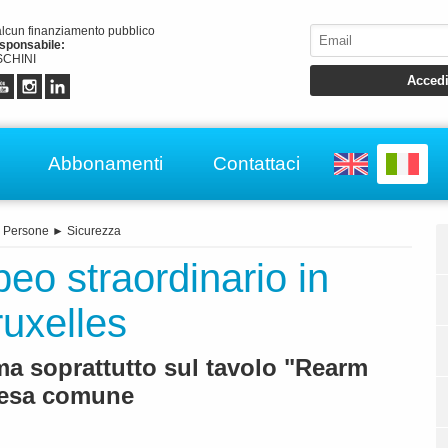
alcun finanziamento pubblico
esponsabile:
CHINI
Abbonamenti
Contattaci
►
Persone
►
Sicurezza
eo straordinario in
ruxelles
a soprattutto sul tavolo "Rearm
ifesa comune