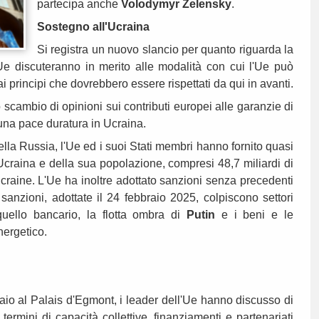
partecipa anche
Volodymyr Zelensky
.
Sostegno all'Ucraina
Si registra un nuovo slancio per quanto riguarda la
'Ue discuteranno in merito alle modalità con cui l'Ue può
i principi che dovrebbero essere rispettati da qui in avanti.
scambio di opinioni sui contributi europei alle garanzie di
una pace duratura in Ucraina.
della Russia, l'Ue ed i suoi Stati membri hanno fornito quasi
Ucraina e della sua popolazione, compresi 48,7 miliardi di
craine. L'Ue ha inoltre adottato sanzioni senza precedenti
 sanzioni, adottate il 24 febbraio 2025, colpiscono settori
 quello bancario, la flotta ombra di
Putin
e i beni e le
nergetico.
raio al Palais d'Egmont, i leader dell'Ue hanno discusso di
termini di capacità collettive, finanziamenti e partenariati