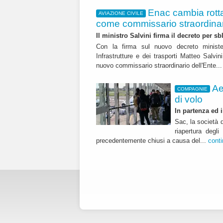
Enac cambia rotta
AVIAZIONE CIVILE
come commissario straordina
Il ministro Salvini firma il decreto per s
Con la firma sul nuovo decreto ministeri
Infrastrutture e dei trasporti Matteo Salvi
nuovo commissario straordinario dell'Ente..
Ae
COMPAGNIE
di volo
In partenza ed i
Sac, la società 
riapertura degl
precedentemente chiusi a causa del...
cont