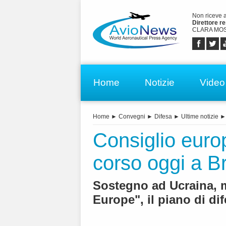
Non riceve 
Direttore r
CLARA MOS
Home
Notizie
Video
Home
►
Convegni
►
Difesa
►
Ultime notizie
Consiglio europ
corso oggi a B
Sostegno ad Ucraina, m
Europe", il piano di d