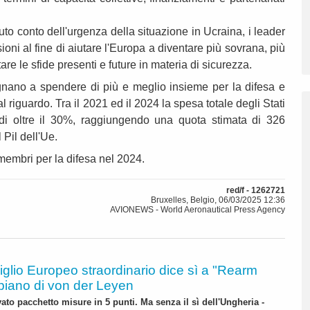
uto conto dell'urgenza della situazione in Ucraina, i leader
oni al fine di aiutare l'Europa a diventare più sovrana, più
re le sfide presenti e future in materia di sicurezza.
gnano a spendere di più e meglio insieme per la difesa e
 riguardo. Tra il 2021 ed il 2024 la spesa totale degli Stati
di oltre il 30%, raggiungendo una quota stimata di 326
 Pil dell'Ue.
 membri per la difesa nel 2024.
red/f - 1262721
Bruxelles, Belgio, 06/03/2025 12:36
AVIONEWS - World Aeronautical Press Agency
glio Europeo straordinario dice sì a "Rearm
 piano di von der Leyen
ato pacchetto misure in 5 punti. Ma senza il sì dell'Ungheria -