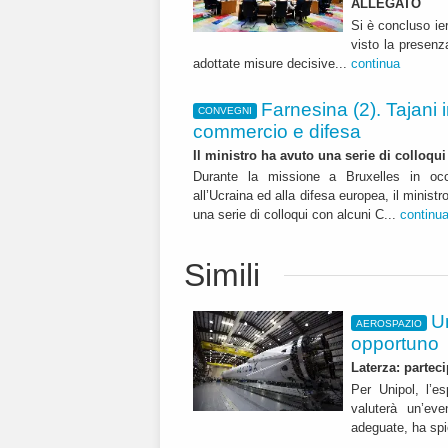
ALLEGATO
Si è concluso ier
visto la presenz
adottate misure decisive...
continua
Farnesina (2). Tajani
CONVEGNI
commercio e difesa
Il ministro ha avuto una serie di colloqu
Durante la missione a Bruxelles in occ
all’Ucraina ed alla difesa europea, il ministr
una serie di colloqui con alcuni C...
continu
Simili
U
AEROSPAZIO
opportuno
Laterza: partec
Per Unipol, l’e
valuterà un’ev
adeguate, ha spi