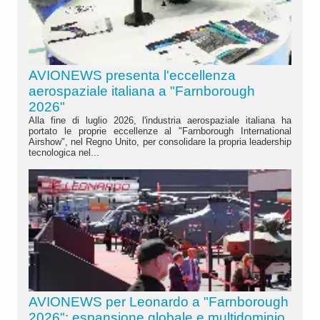
AVIONEWS presenta l'eccellenza
aerospaziale italiana a "Farnborough
2026"
Alla fine di luglio 2026, l'industria aerospaziale italiana ha
portato le proprie eccellenze al "Farnborough International
Airshow", nel Regno Unito, per consolidare la propria leadership
tecnologica nel...
AVIONEWS per Leonardo a "Farnborough
2026": espansione globale e multidominio