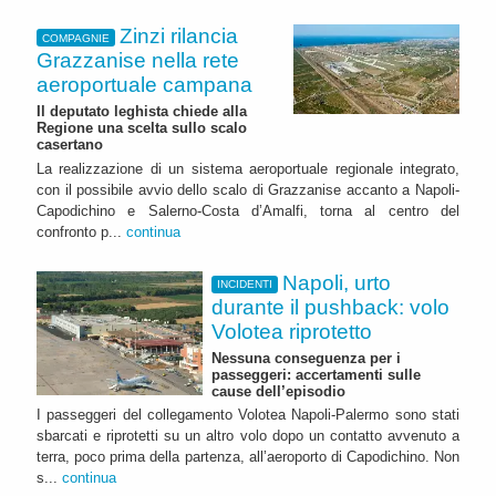
Zinzi rilancia
COMPAGNIE
Grazzanise nella rete
aeroportuale campana
Il deputato leghista chiede alla
Regione una scelta sullo scalo
casertano
La realizzazione di un sistema aeroportuale regionale integrato,
con il possibile avvio dello scalo di Grazzanise accanto a Napoli-
Capodichino e Salerno-Costa d’Amalfi, torna al centro del
confronto p...
continua
Napoli, urto
INCIDENTI
durante il pushback: volo
Volotea riprotetto
Nessuna conseguenza per i
passeggeri: accertamenti sulle
cause dell’episodio
I passeggeri del collegamento Volotea Napoli-Palermo sono stati
sbarcati e riprotetti su un altro volo dopo un contatto avvenuto a
terra, poco prima della partenza, all’aeroporto di Capodichino. Non
s...
continua