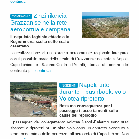
continua
Zinzi rilancia
COMPAGNIE
Grazzanise nella rete
aeroportuale campana
Il deputato leghista chiede alla
Regione una scelta sullo scalo
casertano
La realizzazione di un sistema aeroportuale regionale integrato,
con il possibile avvio dello scalo di Grazzanise accanto a Napoli-
Capodichino e Salerno-Costa d’Amalfi, torna al centro del
confronto p...
continua
Napoli, urto
INCIDENTI
durante il pushback: volo
Volotea riprotetto
Nessuna conseguenza per i
passeggeri: accertamenti sulle
cause dell’episodio
I passeggeri del collegamento Volotea Napoli-Palermo sono stati
sbarcati e riprotetti su un altro volo dopo un contatto avvenuto a
terra, poco prima della partenza, all’aeroporto di Capodichino. Non