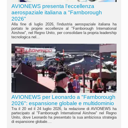
AVIONEWS presenta l'eccellenza
aerospaziale italiana a "Farnborough
2026"
Alla fine di luglio 2026, l'industria aerospaziale italiana ha
portato le proprie eccellenze al "Farnborough International
Airshow", nel Regno Unito, per consolidare la propria leadership
tecnologica nel...
AVIONEWS per Leonardo a "Farnborough
2026": espansione globale e multidominio
Tra il 20 ed il 24 luglio 2026, la redazione di AVIONEWS ha
partecipato al "Farnborough International Airshow" nel Regno
Unito, dove Leonardo ha presentato la sua ambiziosa strategia
di espansione globale....