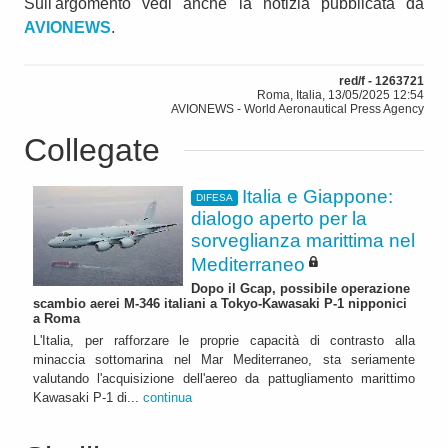
Sull'argomento vedi anche la notizia pubblicata da
AVIONEWS
.
red/f - 1263721
Roma, Italia, 13/05/2025 12:54
AVIONEWS - World Aeronautical Press Agency
Collegate
Italia e Giappone:
DIFESA
dialogo aperto per la
sorveglianza marittima nel
Mediterraneo
Dopo il Gcap, possibile operazione
scambio aerei M-346 italiani a Tokyo-Kawasaki P-1 nipponici
a Roma
L'Italia, per rafforzare le proprie capacità di contrasto alla
minaccia sottomarina nel Mar Mediterraneo, sta seriamente
valutando l'acquisizione dell'aereo da pattugliamento marittimo
Kawasaki P-1 di...
continua