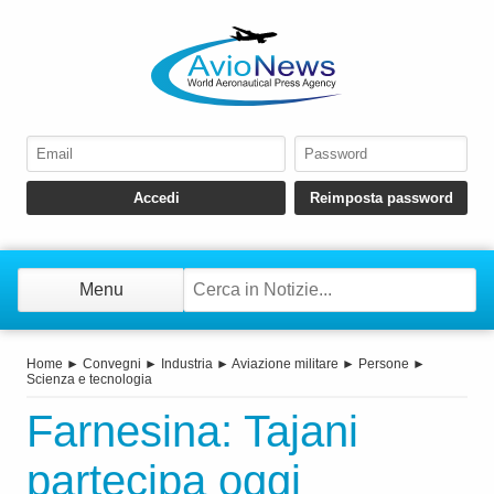
Menu
Home
►
Convegni
►
Industria
►
Aviazione militare
►
Persone
►
Scienza e tecnologia
Farnesina: Tajani
partecipa oggi