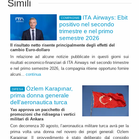
Simili
ITA Airways: Ebit
COMPAGNIE
positivo nel secondo
trimestre e nel primo
semestre 2026
Il risultato netto risente principalmente degli effetti del
cambio Euro-dollaro
In relazione ad alcune notizie pubblicate in questi giorni sui
risultati economico-finanziari di ITA Airways nel secondo trimestre
e nel primo semestre 2026, la compagnia ritiene opportuno fornire
alcuni...
continua
Özlem Karapınar,
DIFESA
prima donna generale
dell’aeronautica turca
Yas approva un pacchetto di
promozioni che ridisegna i vertici
militari di Ankara
Con decorrenza 30 agosto, l’aeronautica militare turca avrà per la
prima volta una donna nel novero dei propri generali: Ozlem
Karapinar. Il provvedimento è stato deliberato dal consiglio