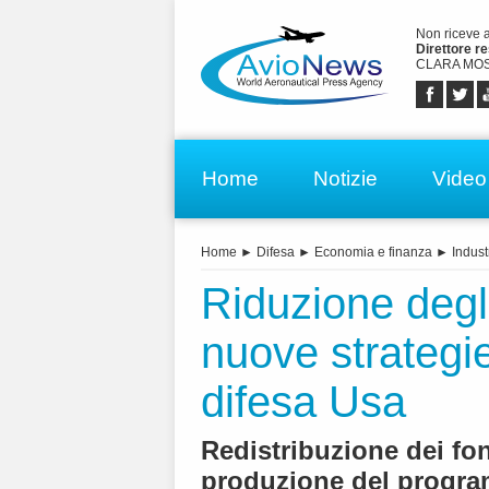
Non riceve 
Direttore r
CLARA MOS
Home
Notizie
Video
Home
►
Difesa
►
Economia e finanza
►
Indust
Riduzione degli
nuove strategie
difesa Usa
Redistribuzione dei fon
produzione del progr