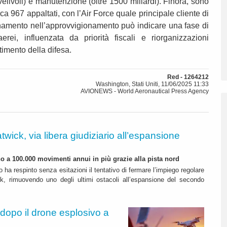
velivoli) e manutenzione (oltre 1500 miliardi). Finora, sono
ca 967 appaltati, con l’Air Force quale principale cliente di
amento nell’approvvigionamento può indicare una fase di
aerei, influenzata da priorità fiscali e riorganizzazioni
imento della difesa.
Red - 1264212
Washington, Stati Uniti, 11/06/2025 11:33
AVIONEWS - World Aeronautical Press Agency
twick, via libera giudiziario all’espansione
ino a 100.000 movimenti annui in più grazie alla pista nord
o ha respinto senza esitazioni il tentativo di fermare l’impiego regolare
k, rimuovendo uno degli ultimi ostacoli all’espansione del secondo
 dopo il drone esplosivo a