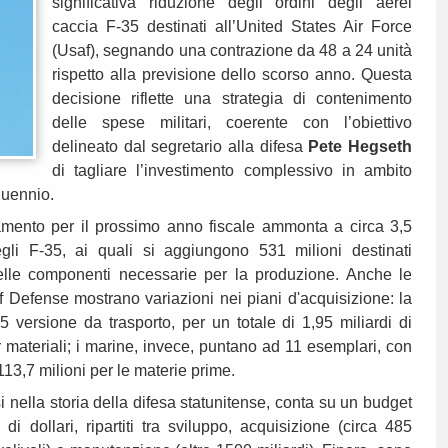
significativa riduzione degli ordini degli aerei
caccia F-35 destinati all’United States Air Force
(Usaf), segnando una contrazione da 48 a 24 unità
rispetto alla previsione dello scorso anno. Questa
decisione riflette una strategia di contenimento
delle spese militari, coerente con l’obiettivo
delineato dal segretario alla difesa
Pete Hegseth
di tagliare l’investimento complessivo in ambito
nquennio.
ziamento per il prossimo anno fiscale ammonta a circa 3,5
degli F-35, ai quali si aggiungono 531 milioni destinati
delle componenti necessarie per la produzione. Anche le
 Defense mostrano variazioni nei piani d'acquisizione: la
 versione da trasporto, per un totale di 1,95 miliardi di
er materiali; i marine, invece, puntano ad 11 esemplari, con
113,7 milioni per le materie prime.
 nella storia della difesa statunitense, conta su un budget
i dollari, ripartiti tra sviluppo, acquisizione (circa 485