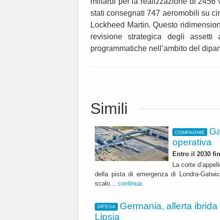
miliardi per la realizzazione di 2456 
stati consegnati 747 aeromobili su cir
Lockheed Martin. Questo ridimension
revisione strategica degli assetti 
programmatiche nell’ambito del dipart
Simili
Ga
COMPAGNIE
operativa
Entro il 2030 f
La corte d’appell
della pista di emergenza di Londra-Gatwic
scalo...
continua
Germania, allerta ibrida
DIFESA
Lipsia