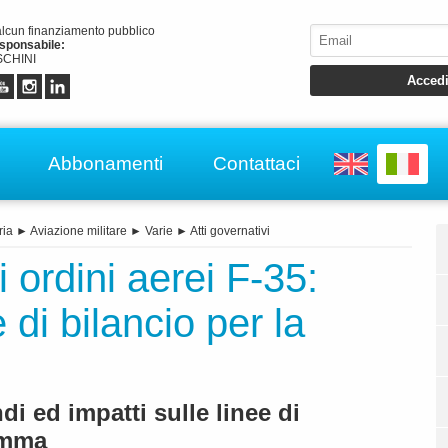
alcun finanziamento pubblico
esponsabile:
CHINI
Abbonamenti
Contattaci
ria
►
Aviazione militare
►
Varie
►
Atti governativi
 ordini aerei F-35:
 di bilancio per la
di ed impatti sulle linee di
amma