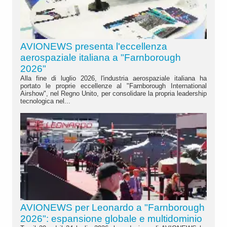
AVIONEWS presenta l'eccellenza
aerospaziale italiana a "Farnborough
2026"
Alla fine di luglio 2026, l'industria aerospaziale italiana ha
portato le proprie eccellenze al "Farnborough International
Airshow", nel Regno Unito, per consolidare la propria leadership
tecnologica nel...
AVIONEWS per Leonardo a "Farnborough
2026": espansione globale e multidominio