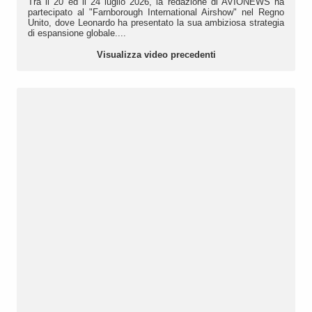
Tra il 20 ed il 24 luglio 2026, la redazione di AVIONEWS ha
partecipato al "Farnborough International Airshow" nel Regno
Unito, dove Leonardo ha presentato la sua ambiziosa strategia
di espansione globale....
Visualizza video precedenti