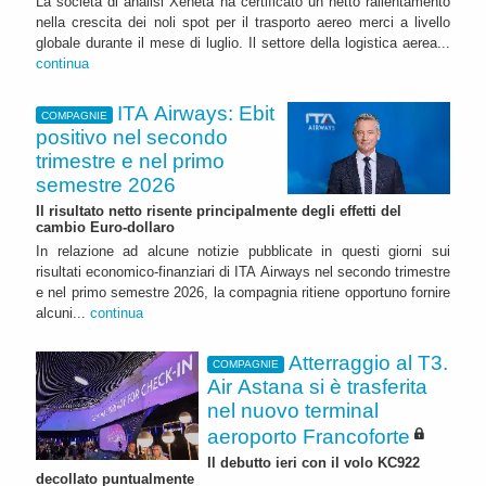
La società di analisi Xeneta ha certificato un netto rallentamento
nella crescita dei noli spot per il trasporto aereo merci a livello
globale durante il mese di luglio. Il settore della logistica aerea...
continua
ITA Airways: Ebit
COMPAGNIE
positivo nel secondo
trimestre e nel primo
semestre 2026
Il risultato netto risente principalmente degli effetti del
cambio Euro-dollaro
In relazione ad alcune notizie pubblicate in questi giorni sui
risultati economico-finanziari di ITA Airways nel secondo trimestre
e nel primo semestre 2026, la compagnia ritiene opportuno fornire
alcuni...
continua
Atterraggio al T3.
COMPAGNIE
Air Astana si è trasferita
nel nuovo terminal
aeroporto Francoforte
Il debutto ieri con il volo KC922
decollato puntualmente