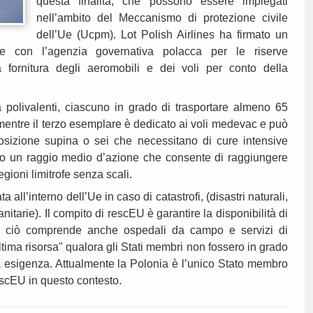
questa finalità, che possono essere impiegati
nell’ambito del Meccanismo di protezione civile
dell’Ue (Ucpm). Lot Polish Airlines ha firmato un
nte con l’agenzia governativa polacca per le riserve
a fornitura degli aeromobili e dei voli per conto della
à polivalenti, ciascuno in grado di trasportare almeno 65
mentre il terzo esemplare è dedicato ai voli medevac e può
osizione supina o sei che necessitano di cure intensive
anno un raggio medio d’azione che consente di raggiungere
egioni limitrofe senza scali.
all’interno dell’Ue in caso di catastrofi, (disastri naturali,
itarie). Il compito di rescEU è garantire la disponibilità di
oli, ciò comprende anche ospedali da campo e servizi di
ltima risorsa" qualora gli Stati membri non fossero in grado
esigenza. Attualmente la Polonia è l’unico Stato membro
escEU in questo contesto.