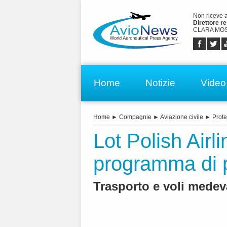
Non riceve 
Direttore r
CLARA MOS
Home
Notizie
Video
Home
►
Compagnie
►
Aviazione civile
►
Prote
Lot Polish Airli
programma di p
Trasporto e voli medeva