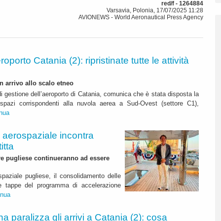
red/f - 1264884
Varsavia, Polonia, 17/07/2025 11:28
AVIONEWS - World Aeronautical Press Agency
roporto Catania (2): ripristinate tutte le attività
n arrivo allo scalo etneo
di gestione dell’aeroporto di Catania, comunica che è stata disposta la
i spazi corrispondenti alla nuvola aerea a Sud-Ovest (settore C1),
inua
o aerospaziale incontra
itta
re pugliese continueranno ad essere
spaziale pugliese, il consolidamento delle
ime tappe del programma di accelerazione
inua
na paralizza gli arrivi a Catania (2): cosa