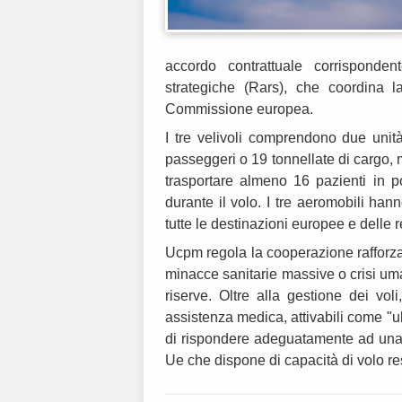
accordo contrattuale corrisponde
strategiche (Rars), che coordina l
Commissione europea.
I tre velivoli comprendono due unit
passeggeri o 19 tonnellate di cargo, 
trasportare almeno 16 pazienti in p
durante il volo. I tre aeromobili h
tutte le destinazioni europee e delle r
Ucpm regola la cooperazione rafforzata 
minacce sanitarie massive o crisi uman
riserve. Oltre alla gestione dei v
assistenza medica, attivabili come "u
di rispondere adeguatamente ad una 
Ue che dispone di capacità di volo r