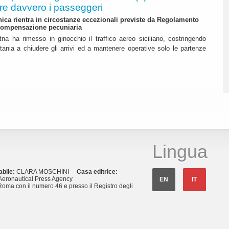
re davvero i passeggeri
ica rientra in circostanze eccezionali previste da Regolamento
compensazione pecuniaria
Etna ha rimesso in ginocchio il traffico aereo siciliano, costringendo
atania a chiudere gli arrivi ed a mantenere operative solo le partenze
Lingua
abile:
CLARA MOSCHINI
Casa editrice:
eronautical Press Agency
EN
IT
Roma con il numero 46 e presso il Registro degli