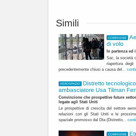
Simili
Ae
COMPAGNIE
di volo
In partenza ed i
Sac, la società 
riapertura degl
precedentemente chiusi a causa del...
cont
Distretto tecnologic
AEROSPAZIO
ambasciatore Usa Tilman Fert
Convinzione che prospettive future setto
legate agli Stati Uniti
Le prospettive di crescita del settore aero
relazioni con gli Stati Uniti e le pross
spaziale promosso dal Dta (Distretto...
cont
Et
COMPAGNIE