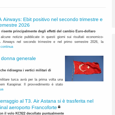
A Airways: Ebit positivo nel secondo trimestre e
semestre 2026
to risente principalmente degli effetti del cambio Euro-dollaro
alcune notizie pubblicate in questi giorni sui risultati economico-
ITA Airways nel secondo trimestre e nel primo semestre 2026, la
.
continua
a donna generale
e ridisegna i vertici militari di
ilitare turca avrà per la prima volta una
lem Karapinar. Il provvedimento è stato
nua
terraggio al T3. Air Astana si è trasferita nel
inal aeroporto Francoforte
 con il volo KC922 decollato puntualmente