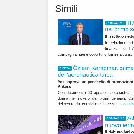
Simili
IT
COMPAGNIE
nel primo 
Il risultato net
In relazione ad 
finanziari di 
compagnia ritiene opportuno fornire alcuni..
Özlem Karapınar, prim
DIFESA
dell’aeronautica turca
Yas approva un pacchetto di promozioni ch
Ankara
Con decorrenza 30 agosto, l’aeronautica m
donna nel novero dei propri generali: Oz
deliberato dal consiglio militare sup...
conti
At
COMPAGNIE
nuovo term
Il debutto ieri