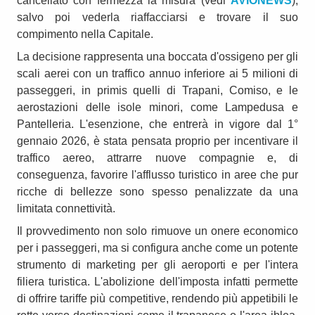
cancellato con fermezza la misura (vedi
AVIONEWS
),
salvo poi vederla riaffacciarsi e trovare il suo
compimento nella Capitale.
La decisione rappresenta una boccata d'ossigeno per gli
scali aerei con un traffico annuo inferiore ai 5 milioni di
passeggeri, in primis quelli di Trapani, Comiso, e le
aerostazioni delle isole minori, come Lampedusa e
Pantelleria. L'esenzione, che entrerà in vigore dal 1°
gennaio 2026, è stata pensata proprio per incentivare il
traffico aereo, attrarre nuove compagnie e, di
conseguenza, favorire l'afflusso turistico in aree che pur
ricche di bellezze sono spesso penalizzate da una
limitata connettività.
Il provvedimento non solo rimuove un onere economico
per i passeggeri, ma si configura anche come un potente
strumento di marketing per gli aeroporti e per l'intera
filiera turistica. L'abolizione dell'imposta infatti permette
di offrire tariffe più competitive, rendendo più appetibili le