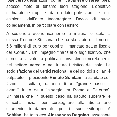
rotte verso destinazioni come il trapanese o l'area iblea,
spesso mete di turismo fuori stagione. L'obiettivo
dichiarato è duplice: da un lato potenziare le rotte
esistenti, dall'altro incoraggiare l'avvio di nuovi
collegamenti, in particolare con l'estero.
A sostenere economicamente la misura, è stata la
stessa Regione Siciliana, che ha stanziato un fondo di
6,6 milioni di euro per coprire il mancato gettito fiscale
dei Comuni. Un impegno finanziario significativo, che
dimostra la volontà politica di investire concretamente
nel settore aereo e nel futuro turistico dell'isola. La
soddisfazione dei vertici regionali e dei politici siciliani è
palpabile. Il presidente
Renato Schifani
ha salutato con
favore il risultato, parlando di un "grande passo in
avanti" frutto della "sinergia tra Roma e Palermo".
Un'intesa che in questo caso ha saputo superare le
difficoltà iniziali per consegnare alla Sicilia uno
strumento fondamentale per il suo sviluppo. A
Schifani
ha fatto eco
Alessandro Dagnino
, assessore