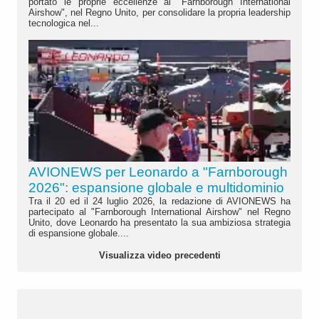
portato le proprie eccellenze al "Farnborough International
Airshow", nel Regno Unito, per consolidare la propria leadership
tecnologica nel...
AVIONEWS per Leonardo a "Farnborough
2026": espansione globale e multidominio
Tra il 20 ed il 24 luglio 2026, la redazione di AVIONEWS ha
partecipato al "Farnborough International Airshow" nel Regno
Unito, dove Leonardo ha presentato la sua ambiziosa strategia
di espansione globale....
Visualizza video precedenti