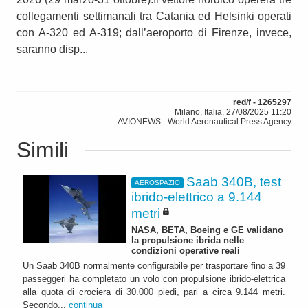
collegamenti settimanali tra Catania ed Helsinki operati
con A-320 ed A-319; dall’aeroporto di Firenze, invece,
saranno disp...
red/f - 1265297
Milano, Italia, 27/08/2025 11:20
AVIONEWS - World Aeronautical Press Agency
Simili
Saab 340B, test
AEROSPAZIO
ibrido-elettrico a 9.144
metri
NASA, BETA, Boeing e GE validano
la propulsione ibrida nelle
condizioni operative reali
Un Saab 340B normalmente configurabile per trasportare fino a 39
passeggeri ha completato un volo con propulsione ibrido-elettrica
alla quota di crociera di 30.000 piedi, pari a circa 9.144 metri.
Secondo...
continua