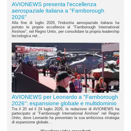
AVIONEWS presenta l'eccellenza
aerospaziale italiana a "Farnborough
2026"
Alla fine di luglio 2026, l'industria aerospaziale italiana ha
portato le proprie eccellenze al "Farnborough International
Airshow", nel Regno Unito, per consolidare la propria leadership
tecnologica nel...
AVIONEWS per Leonardo a "Farnborough
2026": espansione globale e multidominio
Tra il 20 ed il 24 luglio 2026, la redazione di AVIONEWS ha
partecipato al "Farnborough International Airshow" nel Regno
Unito, dove Leonardo ha presentato la sua ambiziosa strategia
di espansione globale....