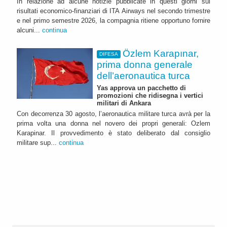
In relazione ad alcune notizie pubblicate in questi giorni sui
risultati economico-finanziari di ITA Airways nel secondo trimestre
e nel primo semestre 2026, la compagnia ritiene opportuno fornire
alcuni...
continua
Özlem Karapınar,
DIFESA
prima donna generale
dell’aeronautica turca
Yas approva un pacchetto di
promozioni che ridisegna i vertici
militari di Ankara
Con decorrenza 30 agosto, l’aeronautica militare turca avrà per la
prima volta una donna nel novero dei propri generali: Ozlem
Karapinar. Il provvedimento è stato deliberato dal consiglio
militare sup...
continua