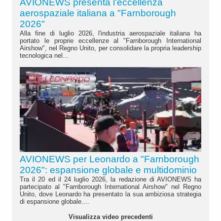
AVIONEWS presenta l'eccellenza
aerospaziale italiana a "Farnborough
2026"
Alla fine di luglio 2026, l'industria aerospaziale italiana ha
portato le proprie eccellenze al "Farnborough International
Airshow", nel Regno Unito, per consolidare la propria leadership
tecnologica nel...
AVIONEWS per Leonardo a "Farnborough
2026": espansione globale e multidominio
Tra il 20 ed il 24 luglio 2026, la redazione di AVIONEWS ha
partecipato al "Farnborough International Airshow" nel Regno
Unito, dove Leonardo ha presentato la sua ambiziosa strategia
di espansione globale....
Visualizza video precedenti