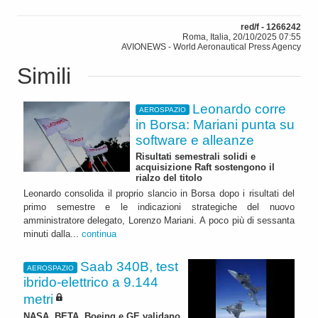
red/f - 1266242
Roma, Italia, 20/10/2025 07:55
AVIONEWS - World Aeronautical Press Agency
Simili
Leonardo corre
AEROSPAZIO
in Borsa: Mariani punta su
software e alleanze
Risultati semestrali solidi e
acquisizione Raft sostengono il
rialzo del titolo
Leonardo consolida il proprio slancio in Borsa dopo i risultati del
primo semestre e le indicazioni strategiche del nuovo
amministratore delegato, Lorenzo Mariani. A poco più di sessanta
minuti dalla...
continua
Saab 340B, test
AEROSPAZIO
ibrido-elettrico a 9.144
metri
NASA, BETA, Boeing e GE validano