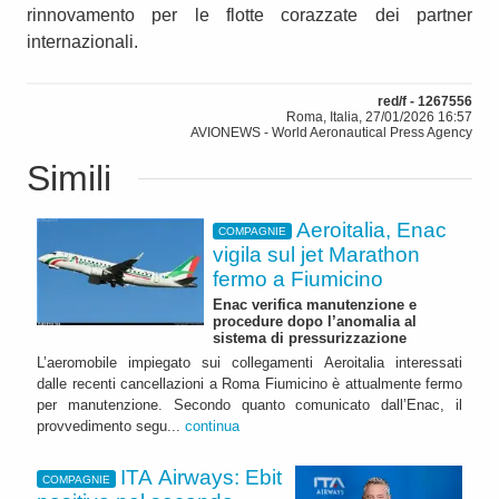
rinnovamento per le flotte corazzate dei partner
internazionali.
red/f - 1267556
Roma, Italia, 27/01/2026 16:57
AVIONEWS - World Aeronautical Press Agency
Simili
Aeroitalia, Enac
COMPAGNIE
vigila sul jet Marathon
fermo a Fiumicino
Enac verifica manutenzione e
procedure dopo l’anomalia al
sistema di pressurizzazione
L’aeromobile impiegato sui collegamenti Aeroitalia interessati
dalle recenti cancellazioni a Roma Fiumicino è attualmente fermo
per manutenzione. Secondo quanto comunicato dall’Enac, il
provvedimento segu...
continua
ITA Airways: Ebit
COMPAGNIE