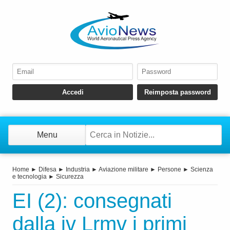
Menu
Home
►
Difesa
►
Industria
►
Aviazione militare
►
Persone
►
Scienza
e tecnologia
►
Sicurezza
EI (2): consegnati
dalla jv Lrmv i primi