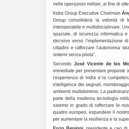
nelle operazioni militari, al fine di ot
Indra Group Executive Chairman
Án
Group consoliderà la volontà di 
interoperabile e multidisciplinare. 
spaziale, di sicurezza informatica 
decisivo verso l'implementazione di
cittadini e rafforzare l'autonomia str
sistemi senza pilota".
Secondo
José Vicente de los M
immediate per presentare proposte i
l'esperienza di Indra e la competen
intelligence dei segnali, monitoraggi
ambienti multidominio. La padronanza
parte della moderna tecnologia mil
saremo in grado di rafforzare le no
quadro europeo, espandere il nostro p
per aumentare la resilienza e la superi
Enzo Benigni
, presidente e ceo d