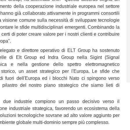
amento della cooperazione industriale europea nel settore
 hanno già collaborato attivamente in programmi consortili
a visione comune sulla necessità di sviluppare tecnologie
rontare le sfide multidisciplinari emergenti. Combinando la
rti di poter creare valore per i nostri clienti e contribuire
ropa".
delegato e direttore operativo di ELT Group ha sostenuto
elle di Elt Group ed Indra Group nella Sigint (Signal
ronica e nella gestione dello spettro elettromagnetico
torico, un asset strategico per l'Europa. Le sfide che
 di fuori dell'Europa ed i blocchi Nato ci spingono verso
pilastro del nostro piano strategico che siamo lieti di
e due industrie compiono un passo decisivo verso il
one industriale strategica, favorendo un ecosistema della
 soluzioni tecnologiche sovrane ad alto valore aggiunto per
 ambiente globale multi-dominio sempre più complesso.