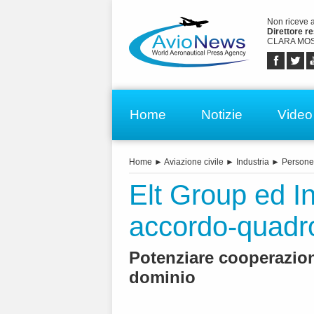
Non riceve 
Direttore r
CLARA MOS
Home
Notizie
Video
Home
►
Aviazione civile
►
Industria
►
Persone
Elt Group ed I
accordo-quadr
Potenziare cooperazione
dominio