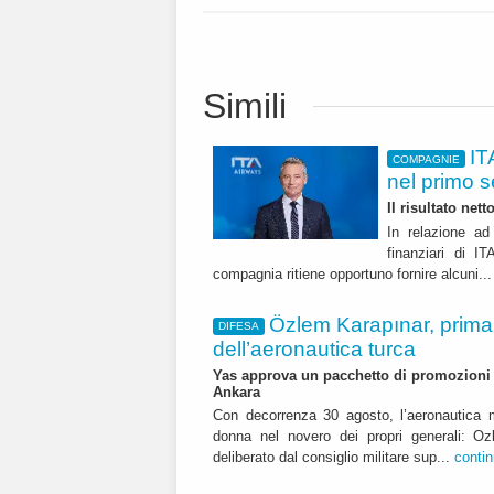
Simili
IT
COMPAGNIE
nel primo 
Il risultato net
In relazione ad 
finanziari di 
compagnia ritiene opportuno fornire alcuni..
Özlem Karapınar, prim
DIFESA
dell’aeronautica turca
Yas approva un pacchetto di promozioni ch
Ankara
Con decorrenza 30 agosto, l’aeronautica m
donna nel novero dei propri generali: Oz
deliberato dal consiglio militare sup...
conti