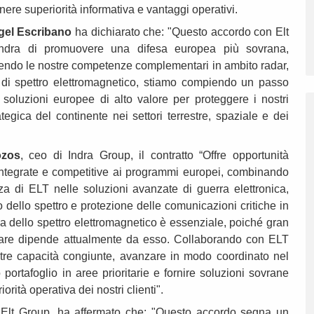
tenere superiorità informativa e vantaggi operativi.
gel Escribano
ha dichiarato che: "Questo accordo con Elt
Indra di promuovere una difesa europea più sovrana,
Unendo le nostre competenze complementari in ambito radar,
e di spettro elettromagnetico, stiamo compiendo un passo
 soluzioni europee di alto valore per proteggere i nostri
ategica del continente nei settori terrestre, spaziale e dei
ozos
, ceo di Indra Group, il contratto “Offre opportunità
ntegrate e competitive ai programmi europei, combinando
za di ELT nelle soluzioni avanzate di guerra elettronica,
o dello spettro e protezione delle comunicazioni critiche in
 dello spettro elettromagnetico è essenziale, poiché gran
itare dipende attualmente da esso. Collaborando con ELT
stre capacità congiunte, avanzare in modo coordinato nel
ortafoglio in aree prioritarie e fornire soluzioni sovrane
orità operativa dei nostri clienti".
i Elt Group, ha affermato che: "Questo accordo segna un