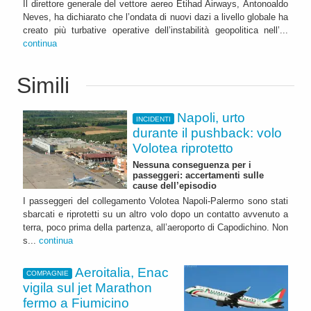
Il direttore generale del vettore aereo Etihad Airways, Antonoaldo
Neves, ha dichiarato che l’ondata di nuovi dazi a livello globale ha
creato più turbative operative dell’instabilità geopolitica nell’...
continua
Simili
Napoli, urto
INCIDENTI
durante il pushback: volo
Volotea riprotetto
Nessuna conseguenza per i
passeggeri: accertamenti sulle
cause dell’episodio
I passeggeri del collegamento Volotea Napoli-Palermo sono stati
sbarcati e riprotetti su un altro volo dopo un contatto avvenuto a
terra, poco prima della partenza, all’aeroporto di Capodichino. Non
s...
continua
Aeroitalia, Enac
COMPAGNIE
vigila sul jet Marathon
fermo a Fiumicino