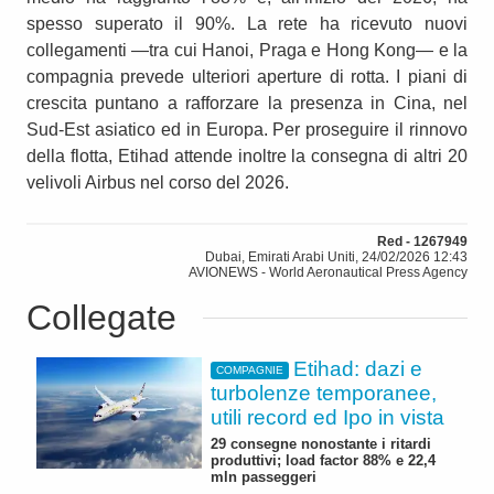
spesso superato il 90%. La rete ha ricevuto nuovi
collegamenti —tra cui Hanoi, Praga e Hong Kong— e la
compagnia prevede ulteriori aperture di rotta. I piani di
crescita puntano a rafforzare la presenza in Cina, nel
Sud‑Est asiatico ed in Europa. Per proseguire il rinnovo
della flotta, Etihad attende inoltre la consegna di altri 20
velivoli Airbus nel corso del 2026.
Red - 1267949
Dubai, Emirati Arabi Uniti, 24/02/2026 12:43
AVIONEWS - World Aeronautical Press Agency
Collegate
Etihad: dazi e
COMPAGNIE
turbolenze temporanee,
utili record ed Ipo in vista
29 consegne nonostante i ritardi
produttivi; load factor 88% e 22,4
mln passeggeri