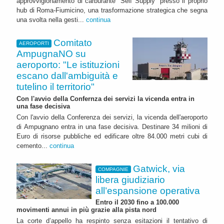
approvvigionamento di carburante “Self Supply” presso il proprio
hub di Roma-Fiumicino, una trasformazione strategica che segna
una svolta nella gesti...
continua
Comitato
AEROPORTI
AmpugnaNO su
aeroporto: "Le istituzioni
escano dall'ambiguità e
tutelino il territorio"
Con l'avvio della Confernza dei servizi la vicenda entra in
una fase decisiva
Con l'avvio della Conferenza dei servizi, la vicenda dell'aeroporto
di Ampugnano entra in una fase decisiva. Destinare 34 milioni di
Euro di risorse pubbliche ed edificare oltre 84.000 metri cubi di
cemento...
continua
Gatwick, via
COMPAGNIE
libera giudiziario
all’espansione operativa
Entro il 2030 fino a 100.000
movimenti annui in più grazie alla pista nord
La corte d’appello ha respinto senza esitazioni il tentativo di