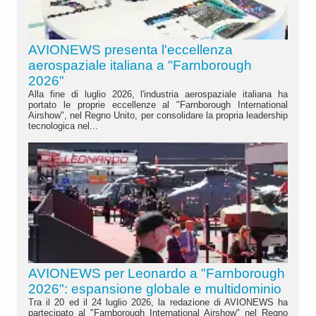
AVIONEWS presenta l'eccellenza
aerospaziale italiana a "Farnborough
2026"
Alla fine di luglio 2026, l'industria aerospaziale italiana ha
portato le proprie eccellenze al "Farnborough International
Airshow", nel Regno Unito, per consolidare la propria leadership
tecnologica nel...
AVIONEWS per Leonardo a "Farnborough
2026": espansione globale e multidominio
Tra il 20 ed il 24 luglio 2026, la redazione di AVIONEWS ha
partecipato al "Farnborough International Airshow" nel Regno