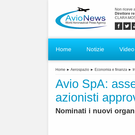
Non riceve 
Direttore r
CLARA MOS
Home
Notizie
Video
Home
►
Aerospazio
►
Economia e finanza
►
I
Avio SpA: asse
azionisti appro
Nominati i nuovi organi