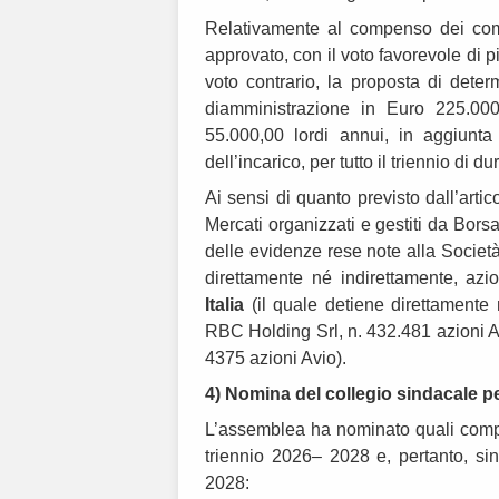
Relativamente al compenso dei comp
approvato, con il voto favorevole di 
voto contrario, la proposta di dete
diamministrazione in Euro 225.000
55.000,00 lordi annui, in aggiunt
dell’incarico, per tutto il triennio di 
Ai sensi di quanto previsto dall’arti
Mercati organizzati e gestiti da Borsa
delle evidenze rese note alla Societ
direttamente né indirettamente, azio
Italia
(il quale detiene direttamente 
RBC Holding Srl, n. 432.481 azioni 
4375 azioni Avio).
4) Nomina del collegio sindacale pe
L’assemblea ha nominato quali compon
triennio 2026– 2028 e, pertanto, si
2028: