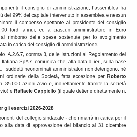
onenti il consiglio di amministrazione, l’assemblea ha
più del 99% del capitale intervenuto in assemblea e nessun
rminare il compenso spettante al presidente del consiglio
,00 lordi annui, ed a ciascun amministratore in Euro
a al rimborso delle spese sostenute per lo svolgimento
durata in carica del consiglio di amministrazione.
colo IA.2.6.7, comma 3, delle Istruzioni al Regolamento dei
 Italiana SpA si comunica che, alla data di ieri, sulla base
à, i suddetti neonominati amministratori non detengono, né
ni ordinarie della Società, fatta eccezione per
Roberto
n. 35.000 azioni Avio e, indirettamente tramite la società
Avio) e
Raffaele Cappiello
(il quale detiene direttamente n.
r gli esercizi 2026-2028
enti del collegio sindacale - che rimarrà in carica per il
no alla data di approvazione del bilancio al 31 dicembre