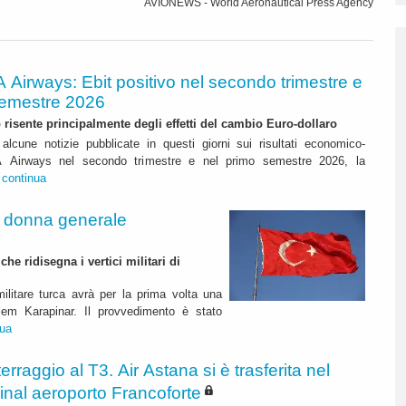
AVIONEWS - World Aeronautical Press Agency
A Airways: Ebit positivo nel secondo trimestre e
semestre 2026
to risente principalmente degli effetti del cambio Euro-dollaro
alcune notizie pubblicate in questi giorni sui risultati economico-
ITA Airways nel secondo trimestre e nel primo semestre 2026, la
.
continua
a donna generale
e ridisegna i vertici militari di
ilitare turca avrà per la prima volta una
lem Karapinar. Il provvedimento è stato
nua
terraggio al T3. Air Astana si è trasferita nel
inal aeroporto Francoforte