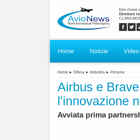
Non riceve 
Direttore r
CLARA MOS
Home
Notizie
Video
Home
►
Difesa
►
Industria
►
Persone
Airbus e Brave
l'innovazione n
Avviata prima partners