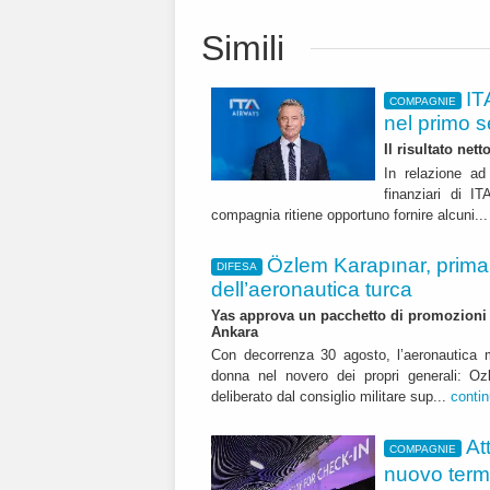
Simili
IT
COMPAGNIE
nel primo 
Il risultato net
In relazione ad 
finanziari di 
compagnia ritiene opportuno fornire alcuni..
Özlem Karapınar, prim
DIFESA
dell’aeronautica turca
Yas approva un pacchetto di promozioni ch
Ankara
Con decorrenza 30 agosto, l’aeronautica m
donna nel novero dei propri generali: Oz
deliberato dal consiglio militare sup...
conti
At
COMPAGNIE
nuovo term