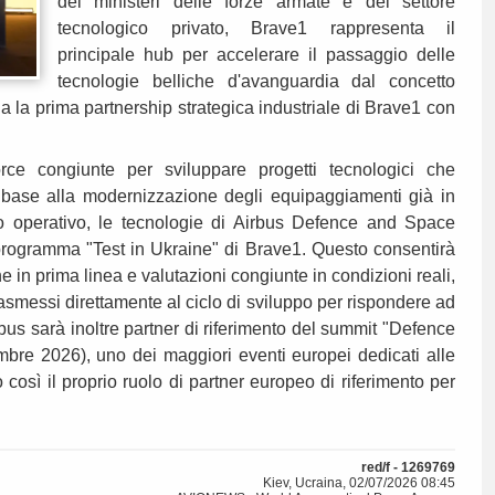
dei ministeri delle forze armate e del settore
tecnologico privato, Brave1 rappresenta il
principale hub per accelerare il passaggio delle
tecnologie belliche d'avanguardia dal concetto
a la prima partnership strategica industriale di Brave1 con
force congiunte per sviluppare progetti tecnologici che
di base alla modernizzazione degli equipaggiamenti già in
go operativo, le tecnologie di Airbus Defence and Space
 programma "Test in Ukraine" di Brave1. Questo consentirà
e in prima linea e valutazioni congiunte in condizioni reali,
rasmessi direttamente al ciclo di sviluppo per rispondere ad
us sarà inoltre partner di riferimento del summit "Defence
mbre 2026), uno dei maggiori eventi europei dedicati alle
 così il proprio ruolo di partner europeo di riferimento per
red/f - 1269769
Kiev, Ucraina, 02/07/2026 08:45