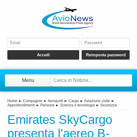
Menu
Home
►
Compagnie
►
Aeroporti
►
Cargo
►
Aviazione civile
►
Approfondimenti
►
Persone
►
Scienza e tecnologia
►
Sicurezza
Emirates SkyCargo
presenta l'aereo B-