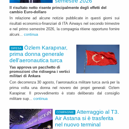
semestre 2026
Il risultato netto risente principalmente degli effetti del
cambio Euro-dollaro
In relazione ad alcune notizie pubblicate in questi giorni sui
risultati economico-finanziari di ITA Airways nel secondo trimestre
e nel primo semestre 2026, la compagnia ritiene opportuno fornire
alcuni...
continua
Özlem Karapınar,
DIFESA
prima donna generale
dell’aeronautica turca
Yas approva un pacchetto di
promozioni che ridisegna i vertici
militari di Ankara
Con decorrenza 30 agosto, l’aeronautica militare turca avrà per la
prima volta una donna nel novero dei propri generali: Ozlem
Karapinar. Il provvedimento è stato deliberato dal consiglio
militare sup...
continua
Atterraggio al T3.
COMPAGNIE
Air Astana si è trasferita
nel nuovo terminal